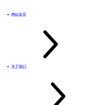
网站首页
关于我们