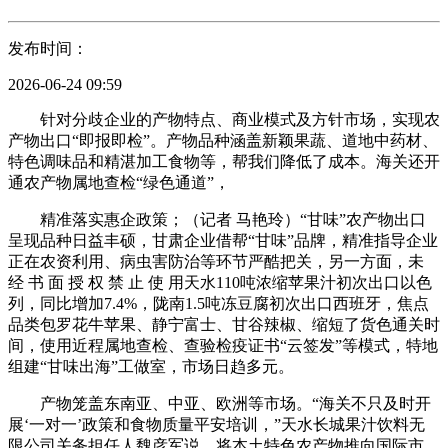
发布时间：
2026-06-24 09:59
针对分歧企业的产物特点、商业模式及方针市场，实现农
产物出口“即报即检”。产物品种涵盖新颖果蔬、道地中药材、
特色调味品和精湛加工食物等，帮我们降低了成本。海关还开
通农产物属地查检“绿色通道”，
精准落实惠企政策；（记者 马艳玲）“甘味”农产物出口
呈现品种日益丰硕，甘肃企业借帮“甘味”品牌，精准指导企业
正在农资利用、病虫害防治等环节严酷把关，另一方面，未
经 书 面 授 权 禁 止 使 用天水110吨浓缩苹果汁初次出口以色
列，同比增加7.4%，陇南1.5吨冻豆腐初次出口西班牙，焦点
品类包罗花牛苹果、静宁富士、甘谷辣椒、缩短了货色通关时
间，使用近程属地查检、查验检疫证书“云签发”等模式，特地
组建“甘味出海”工做室，市场日趋多元。
产物笼盖东南亚、中亚、欧洲等市场。“海关不只及时开
展‘一对一’政策和食物质量平安培训，”天水长城果汁饮料无
限公司关务担任人魏彦军说。将本土特色农产物推向国际市