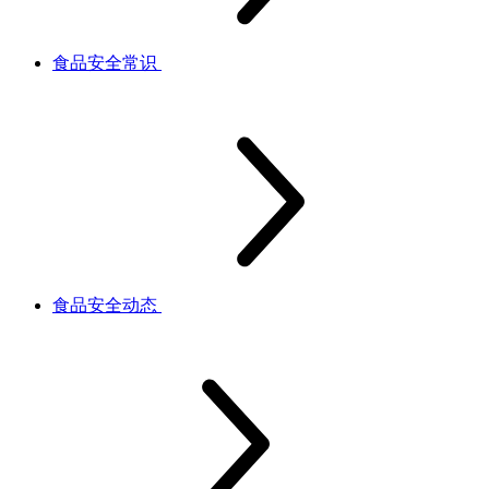
食品安全常识
食品安全动态