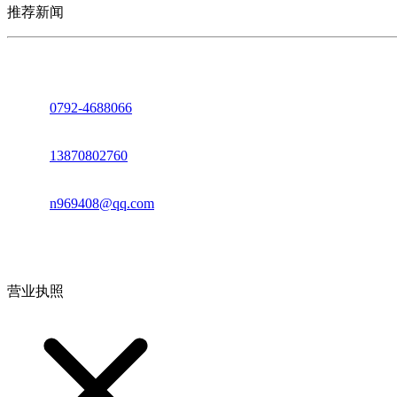
推荐新闻
座机：
0792-4688066
电话：
13870802760
邮箱：
n969408@qq.com
地址：江西省德安县高新技术产业园(宝塔工业园)高新路93号
营业执照