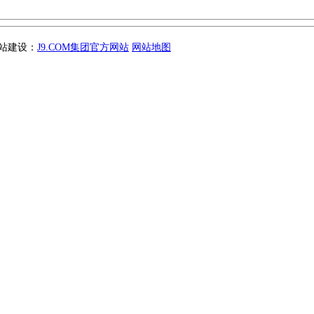
 网站建设：
J9.COM集团官方网站
网站地图