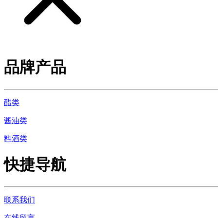
品牌产品
醋类
酱油类
料酒类
快捷导航
联系我们
在线留言