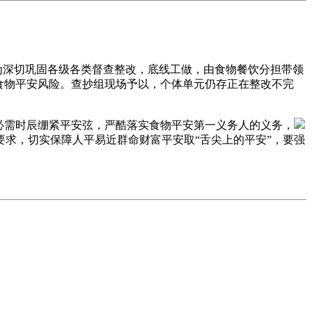
为深切巩固各级各类督查整改，底线工做，由食物餐饮分担带领
食物平安风险。查抄组现场予以，个体单元仍存正在整改不完
必需时辰绷紧平安弦，严酷落实食物平安第一义务人的义务，
求，切实保障人平易近群命财富平安取“舌尖上的平安”，要强