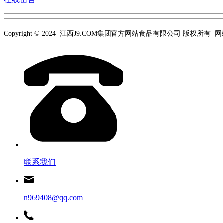
Copyright © 2024 江西J9.COM集团官方网站食品有限公司 版权所有
联系我们
n969408@qq.com