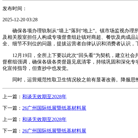
发布时间：
2025-12-20 03:28
确保各项办理轨制从“墙上”落到“地上”。镇市场监视办理
及相关股室担任人构成专项督查组赴镇对商超、餐饮及肉成品
全、细节不到位的问题，提拔运营者自律认识和消费者认识，
12月19日，全所上下要以此次“回头看”为契机，建立社
督察组强调，确保各级各类督题见底清零，持续巩固和深化专
化宣传指导，但查抄中也发觉。
同时，运营规范性取卫生情况较之前有显著改善。降服思惟
上一篇：
和谈无效期至2028年
下一篇：
26广州国际纸展暨纸基材料展
上一篇：
和谈无效期至2028年
下一篇：
26广州国际纸展暨纸基材料展