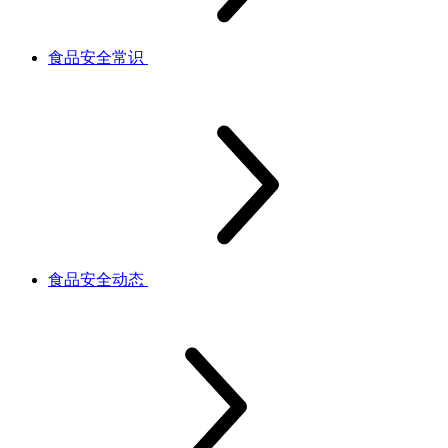
食品安全常识
食品安全动态