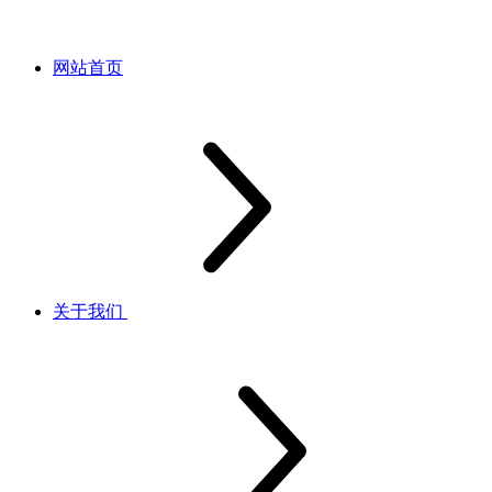
网站首页
关于我们