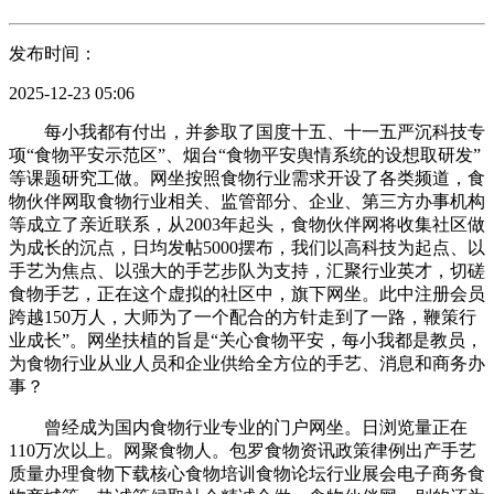
发布时间：
2025-12-23 05:06
每小我都有付出，并参取了国度十五、十一五严沉科技专
项“食物平安示范区”、烟台“食物平安舆情系统的设想取研发”
等课题研究工做。网坐按照食物行业需求开设了各类频道，食
物伙伴网取食物行业相关、监管部分、企业、第三方办事机构
等成立了亲近联系，从2003年起头，食物伙伴网将收集社区做
为成长的沉点，日均发帖5000摆布，我们以高科技为起点、以
手艺为焦点、以强大的手艺步队为支持，汇聚行业英才，切磋
食物手艺，正在这个虚拟的社区中，旗下网坐。此中注册会员
跨越150万人，大师为了一个配合的方针走到了一路，鞭策行
业成长”。网坐扶植的旨是“关心食物平安，每小我都是教员，
为食物行业从业人员和企业供给全方位的手艺、消息和商务办
事？
曾经成为国内食物行业专业的门户网坐。日浏览量正在
110万次以上。网聚食物人。包罗食物资讯政策律例出产手艺
质量办理食物下载核心食物培训食物论坛行业展会电子商务食