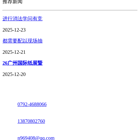
推荐新闻
进行消法学问有竞
2025-12-23
都需要配以现场抽
2025-12-21
26广州国际纸展暨
2025-12-20
座机：
0792-4688066
电话：
13870802760
邮箱：
n969408@qq.com