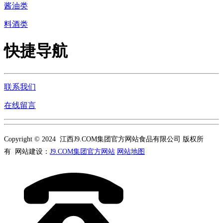
酱油类
料酒类
快捷导航
联系我们
在线留言
Copyright © 2024 江西J9.COM集团官方网站食品有限公司 版权所
有 网站建设：
J9.COM集团官方网站
网站地图