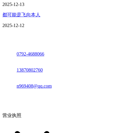
2025-12-13
都可能是飞向本人
2025-12-12
座机：
0792-4688066
电话：
13870802760
邮箱：
n969408@qq.com
地址：江西省德安县高新技术产业园(宝塔工业园)高新路93号
营业执照