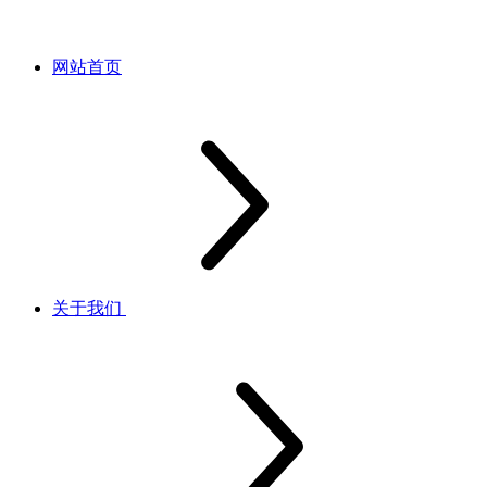
网站首页
关于我们