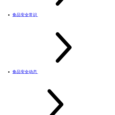
食品安全常识
食品安全动态