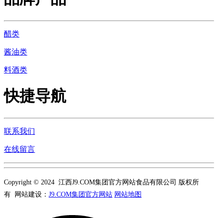
醋类
酱油类
料酒类
快捷导航
联系我们
在线留言
Copyright © 2024 江西J9.COM集团官方网站食品有限公司 版权所
有 网站建设：
J9.COM集团官方网站
网站地图