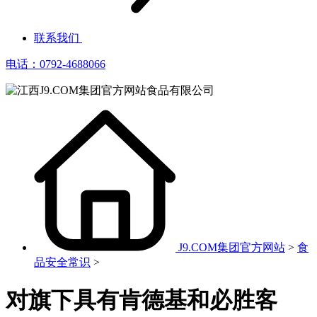
联系我们
电话：0792-4688066
J9.COM集团官方网站
>
食
品安全常识
>
对旗下具有肯德基和必胜客