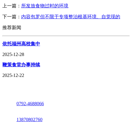
上一篇：
所发放食物过时的环境
下一篇：
内容包罗但不限于专项整治根基环境、自觉现的
推荐新闻
依托福州高校集中
2025-12-28
鞭策食堂办事持续
2025-12-22
座机：
0792-4688066
电话：
13870802760