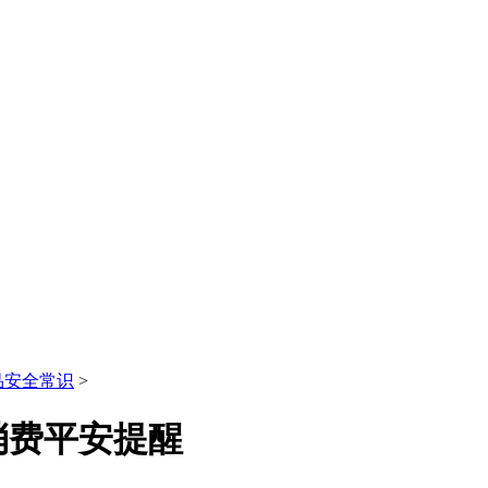
品安全常识
>
消费平安提醒