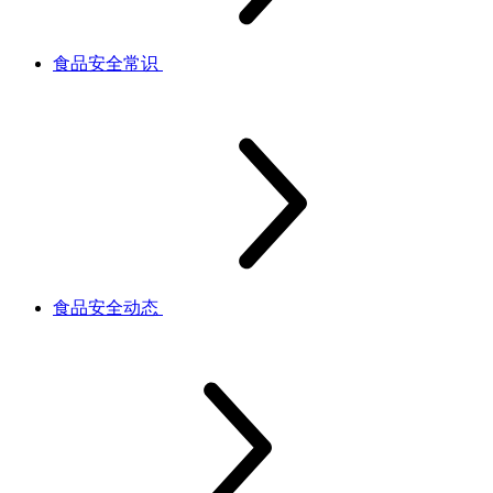
食品安全常识
食品安全动态