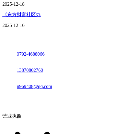
2025-12-18
《东方财富社区办
2025-12-16
座机：
0792-4688066
电话：
13870802760
邮箱：
n969408@qq.com
地址：江西省德安县高新技术产业园(宝塔工业园)高新路93号
营业执照