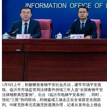
1月9日上午，积极鞭策食物平安社会共治，建牢市场平安底
线。临沂市市场监管局法律案件持续三年入选“全国食物平安
法律稽察典型案例”。出台《临沂市电梯平安条例》，同时，
强化“三医”协同联动，药物鉴戒工做走正在全省甚至全国前
列。99家充拆单元实施充拆逃溯办理，记者从发布会上领会