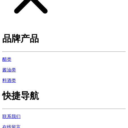
品牌产品
醋类
酱油类
料酒类
快捷导航
联系我们
在线留言