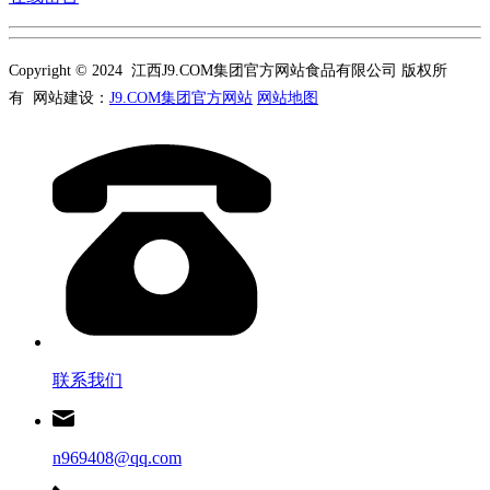
Copyright © 2024 江西J9.COM集团官方网站食品有限公司 版权所
有 网站建设：
J9.COM集团官方网站
网站地图
联系我们
n969408@qq.com