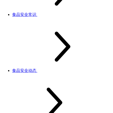
食品安全常识
食品安全动态