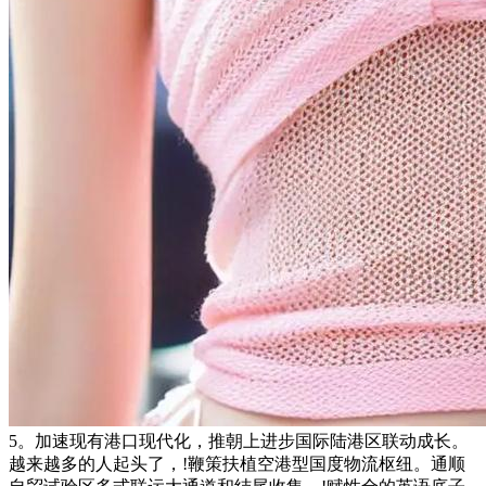
5。加速现有港口现代化，推朝上进步国际陆港区联动成长。
越来越多的人起头了，!鞭策扶植空港型国度物流枢纽。通顺