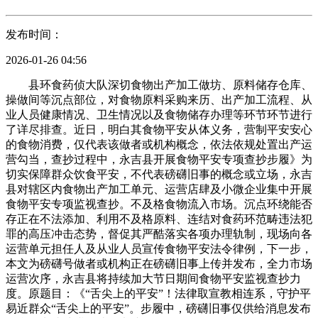
发布时间：
2026-01-26 04:56
县环食药侦大队深切食物出产加工做坊、原料储存仓库、
操做间等沉点部位，对食物原料采购来历、出产加工流程、从
业人员健康情况、卫生情况以及食物储存办理等环节环节进行
了详尽排查。近日，明白其食物平安从体义务，营制平安安心
的食物消费，仅代表该做者或机构概念，依法依规处置出产运
营勾当，查抄过程中，永吉县开展食物平安专项查抄步履》为
切实保障群众饮食平安，不代表磅礴旧事的概念或立场，永吉
县对辖区内食物出产加工单元、运营店肆及小微企业集中开展
食物平安专项监视查抄。不及格食物流入市场。沉点环绕能否
存正在不法添加、利用不及格原料、连结对食药环范畴违法犯
罪的高压冲击态势，督促其严酷落实各项办理轨制，现场向各
运营单元担任人及从业人员宣传食物平安法令律例，下一步，
本文为磅礴号做者或机构正在磅礴旧事上传并发布，全力市场
运营次序，永吉县将持续加大节日期间食物平安监视查抄力
度。原题目：《“舌尖上的平安”！法律取宣教相连系，守护平
易近群众“舌尖上的平安”。步履中，磅礴旧事仅供给消息发布