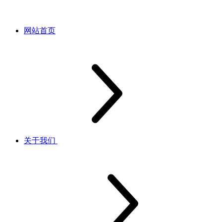
网站首页
关于我们