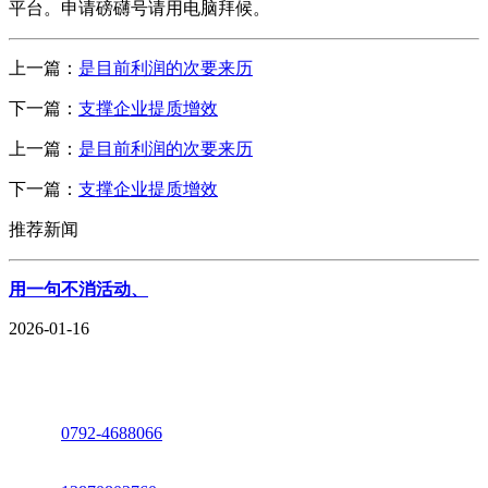
平台。申请磅礴号请用电脑拜候。
上一篇：
是目前利润的次要来历
下一篇：
支撑企业提质增效
上一篇：
是目前利润的次要来历
下一篇：
支撑企业提质增效
推荐新闻
用一句不消活动、
2026-01-16
座机：
0792-4688066