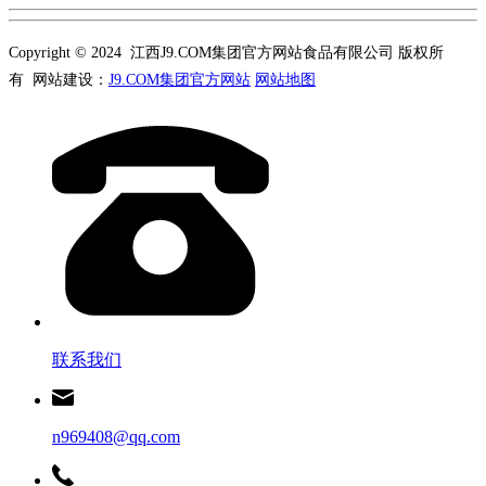
Copyright © 2024 江西J9.COM集团官方网站食品有限公司 版权所
有 网站建设：
J9.COM集团官方网站
网站地图
联系我们
n969408@qq.com