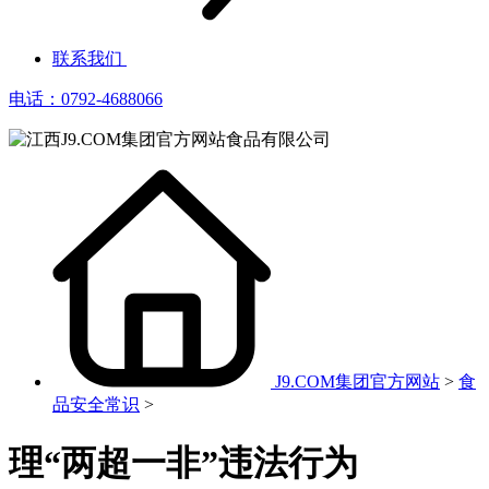
联系我们
电话：0792-4688066
J9.COM集团官方网站
>
食
品安全常识
>
理“两超一非”违法行为