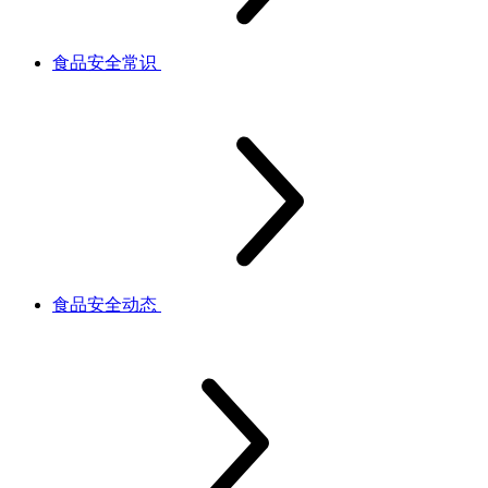
食品安全常识
食品安全动态