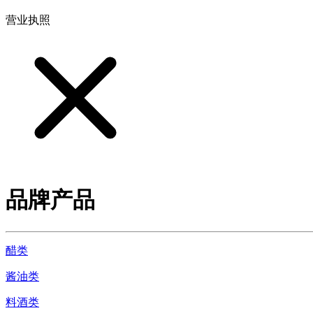
营业执照
品牌产品
醋类
酱油类
料酒类