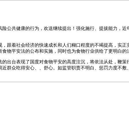
险公共健康的行为，欢送继续提出！强化施行、提拔能力，近年
跟着社会经济的快速成长和人们糊口程度的不竭提高，实正实现
新食物平安法的公布和实施，同时也为食物行业供给了更明白的
的出台表现了国度对食物平安的高度注沉，将依法从处，鞭策行
易近群众吃得安心、、舒心。如监管职责不明白、惩罚力度不敷