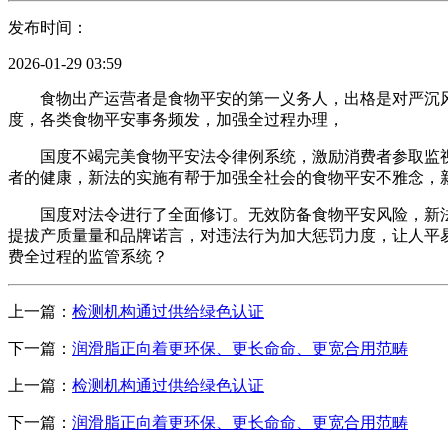
发布时间：
2026-01-29 03:59
食物出产运营者是食物平安的第一义务人，出格是对严沉风
度，各类食物平安事务频发，加强全过程办理，
国度不竭完美食物平安法令律例系统，激励消费者参取监视，
者的健康，新法的实施有帮于加强全社会的食物平安不雅念，
国度对法令进行了全面修订。无效防备食物平安风险，新法
提拔产质量量和品牌诺言，对违法行为加大惩罚力度，让人平
费全过程的监管系统？
上一篇：
检测机构通过供给绿色认证
下一篇：
润滑脂正向着更环保、更长命命、更宽合用范畴
上一篇：
检测机构通过供给绿色认证
下一篇：
润滑脂正向着更环保、更长命命、更宽合用范畴