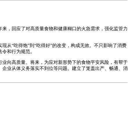
来，回应了对高质量食物和健康糊口的火急需求，强化监管力
从“吃得饱”到“吃得好”的改变，构成无效。不只影响了消费
法令和行为规范。
业向高质量、将来，为应对新形势下的食物平安风险，有帮于
、企业从体义务落实不到位等问题。建立了笼盖出产、畅通、消