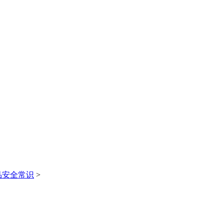
品安全常识
>