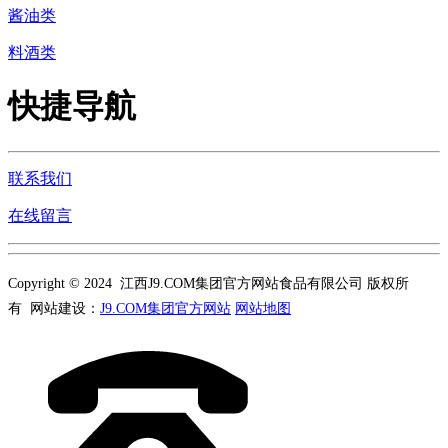
酱油类
料酒类
快捷导航
联系我们
在线留言
Copyright © 2024 江西J9.COM集团官方网站食品有限公司 版权所
有 网站建设：
J9.COM集团官方网站
网站地图