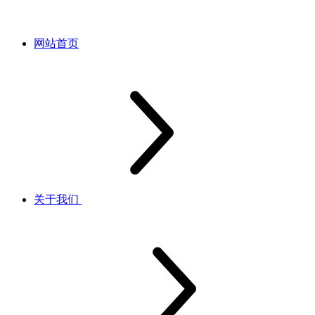
网站首页
关于我们