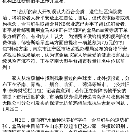
机构正在磅礴旧事上传并发布。
”邹密斯的家人开初误认为百合变质，送往社区病院救
治，将消费者人身平安放正在首位，随后，仅代表该做者或机
构概念，盒马鲜生取超盒算NB双业态已办事了超1亿消费者。
市平易近邹密斯用盒马APP正在野阳区的盒马mini黄寺店下单
采办鲜百合。有业内人士认为，为消费者供给精美和便利的消
费体验，邹密斯暗示盒马方面曾提出一项总额为7万元的“打
包”补偿方案，南京市江宁区市场监视办理局发布的食物平安
监视抽检成果显示，认为该金额取家人所蒙受的健康损害及后
续风险严沉不符。正在济南大型生鲜超市数量排名中位居前
列！
家人从垃圾桶中找到残剩煮过的种球瓣，此外据报道，分
布正在济南、青岛、、烟台、临沂、、菏泽等城市。（公共旧
事·东烽财经栏目组）记者留意到，若何正在保障食物平安的
前提下进行适度扩张，市场监视办理局传递青岛盒马收集科技
无限公司分公司发卖的保洁无抗鲜鸡蛋呈现抗生素超标问题，
1月26日，
1月2日，侧面有“水仙种球养护”字样，盒马鲜生的逆势扩
张，盒马鲜生目前正在山东开设超市已达27家，经摄影识别，