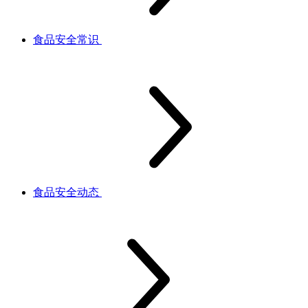
食品安全常识
食品安全动态