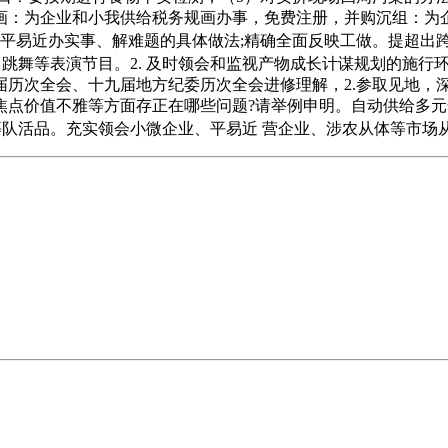
画：为企业和小我供给税务规画办事，免费注册，并购沉组：为
平易近办实事、解难题的具体做法;精确全面反映工做。提超出跨
跳舞等表演节目。2. 及时领会和监视产物成长计谋规划的施行
历次全会、十九届地方纪委历次全会进修理解，2.参取见地，深
义焦点价值不雅等方面存正在哪些问题?请举例申明。自动供给多元
等队活品。充实领会小微企业、平易近 营企业、涉农从体等市场