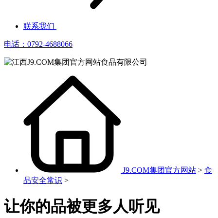
联系我们
电话：0792-4688066
J9.COM集团官方网站
>
食
品安全常识
>
让你的品被更多人听见