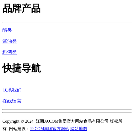
品牌产品
醋类
酱油类
料酒类
快捷导航
联系我们
在线留言
Copyright © 2024 江西J9.COM集团官方网站食品有限公司 版权所
有 网站建设：
J9.COM集团官方网站
网站地图