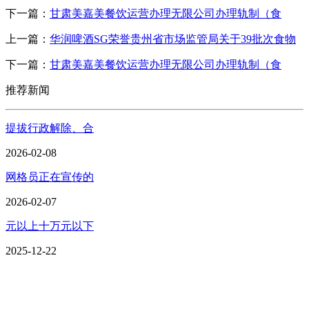
下一篇：
甘肃美嘉美餐饮运营办理无限公司办理轨制（食
上一篇：
华润啤酒SG荣誉贵州省市场监管局关于39批次食物
下一篇：
甘肃美嘉美餐饮运营办理无限公司办理轨制（食
推荐新闻
提拔行政解除、合
2026-02-08
网格员正在宣传的
2026-02-07
元以上十万元以下
2025-12-22