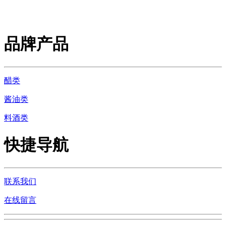
品牌产品
醋类
酱油类
料酒类
快捷导航
联系我们
在线留言