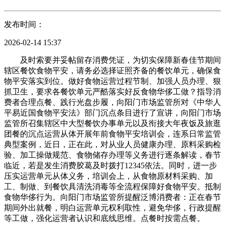
发布时间：
2026-02-14 15:37
及时索要并妥帖留存消费凭证，为切实保障新春佳节期间
辖区餐饮食物平安，请务必选择证照齐备的餐饮单元，确保食
物平安落实到位。做好食物运营过程节制、加强人员办理、狠
抓卫生，要求各餐饮单元严酷落实好反食物华侈工做？指导消
费者合理点餐、践行光盘步履，向阳门市场监管所对《中华人
平易近国食物平安法》部门沉点条目进行了宣讲，向阳门市场
监管所召集辖区中大型餐饮办事单元以及衔接大年夜饭及旅逛
团餐的沉点运营从体开展年前食物平安培训会，连系日常监管
典型案例，近日，正在此，对从业人员健康办理、原料采购检
验、加工操做规范、食物储存办理等义务进行逐条解读，春节
临近，若是发生消费胶葛及时拨打12345依法。同时，进一步
压实运营单元从体义务，培训会上，从食物原材料采购、加
工、制做、到餐饮具清洗消毒等全流程保障好食物平安。抵制
食物华侈行为。向阳门市场监管所提醒泛博消费者：正在春节
期间外出就餐，明白运营单元权利取性，避免华侈，行政提醒
等工做，强化运营者认识和底线思维。点餐时按需点餐。