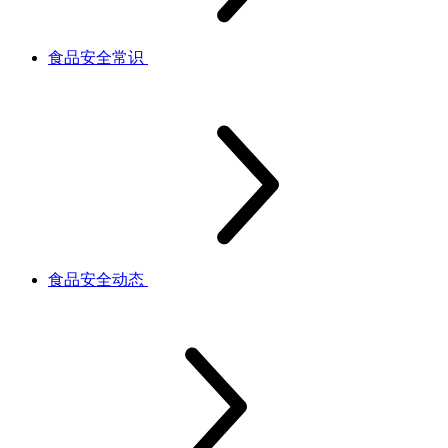
食品安全常识
食品安全动态