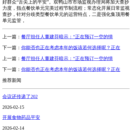
好群众“舌尖上的平安”。双鸭山市市场监视办理局将加大查抄
力度，指点餐饮单元完美过程节制流程；常态化开展日常监视
查抄，针对分歧类型餐饮单元的运营特点，二是强化集顶用餐
单元监管，
上一篇：
餐厅担任人董建芬暗示：“正在预订一空的情
下一篇：
你能否也正在考虑本年的饭该若何选择呢？正在
上一篇：
餐厅担任人董建芬暗示：“正在预订一空的情
下一篇：
你能否也正在考虑本年的饭该若何选择呢？正在
推荐新闻
会议还传递了202
2026-02-15
开展食物药品平安
2026-02-14