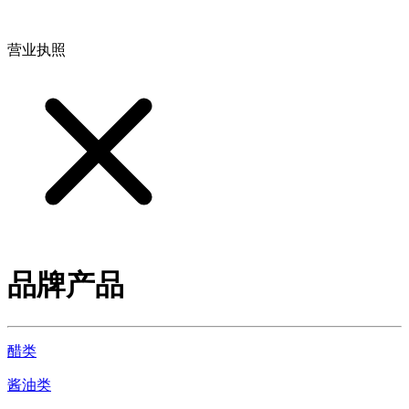
地址：江西省德安县高新技术产业园(宝塔工业园)高新路93号
营业执照
品牌产品
醋类
酱油类