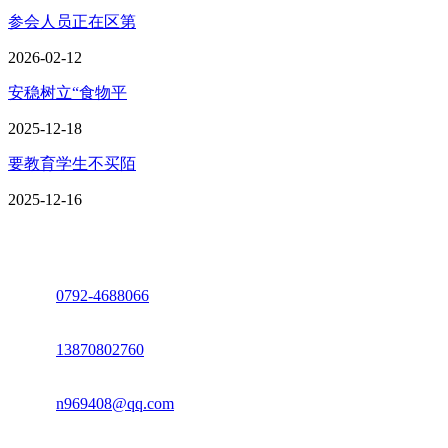
参会人员正在区第
2026-02-12
安稳树立“食物平
2025-12-18
要教育学生不买陌
2025-12-16
座机：
0792-4688066
电话：
13870802760
邮箱：
n969408@qq.com