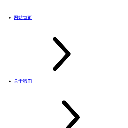
网站首页
关于我们