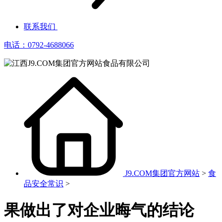
联系我们
电话：0792-4688066
J9.COM集团官方网站
>
食
品安全常识
>
果做出了对企业晦气的结论