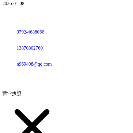
2026-01-08
座机：
0792-4688066
电话：
13870802760
邮箱：
n969408@qq.com
地址：江西省德安县高新技术产业园(宝塔工业园)高新路93号
营业执照