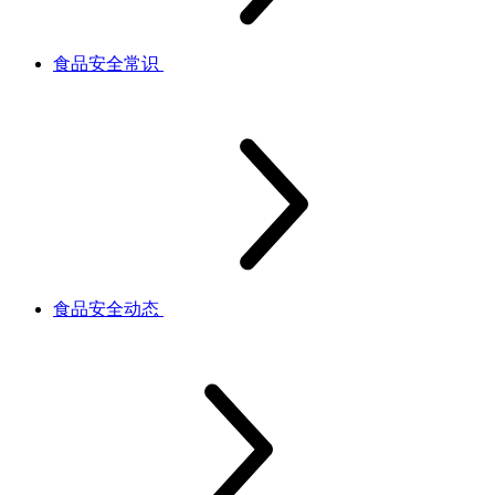
食品安全常识
食品安全动态