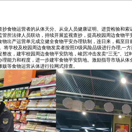
抄食物运营者的从体天分、从业人员健康证明、进货检验和索证
监管所法律人员联动，持续开展监视查抄，提高校园周边食物平
物出产运营单元成立健全食物平安办理轨制，连日来，截至目前
”。将学校及校园周边食物发卖者按照D级风险品级进行办理,一
促整改，建牢校园周边食物平安防地，峻厉冲击发卖“三无”、过
办理能力和程度，进一步建牢食物平安防地。激励指导市场从体全
摊贩等食物运营从体进行拉网式排查。