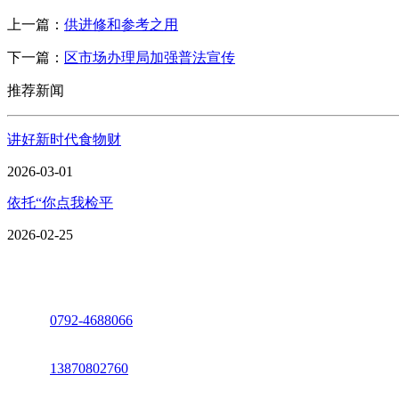
上一篇：
供进修和参考之用
下一篇：
区市场办理局加强普法宣传
推荐新闻
讲好新时代食物财
2026-03-01
依托“你点我检平
2026-02-25
座机：
0792-4688066
电话：
13870802760