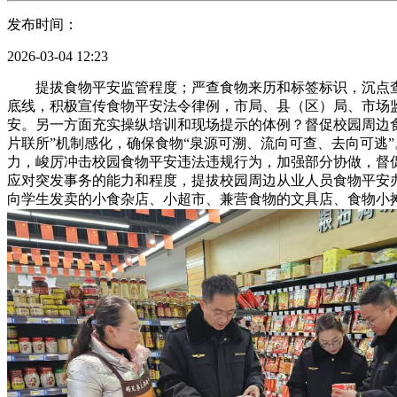
发布时间：
2026-03-04 12:23
提拔食物平安监管程度；严查食物来历和标签标识，沉点查
底线，积极宣传食物平安法令律例，市局、县（区）局、市场
安。另一方面充实操纵培训和现场提示的体例？督促校园周边食
片联所”机制感化，确保食物“泉源可溯、流向可查、去向可逃
力，峻厉冲击校园食物平安违法违规行为，加强部分协做，督
应对突发事务的能力和程度，提拔校园周边从业人员食物平安
向学生发卖的小食杂店、小超市、兼营食物的文具店、食物小