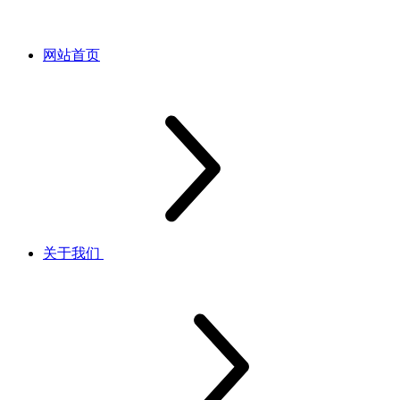
网站首页
关于我们