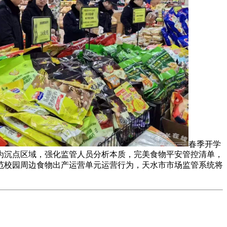
春季开学
内为沉点区域，强化监管人员分析本质，完美食物平安管控清单，
范校园周边食物出产运营单元运营行为，天水市市场监管系统将