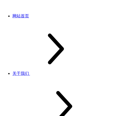
网站首页
关于我们