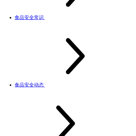
食品安全常识
食品安全动态