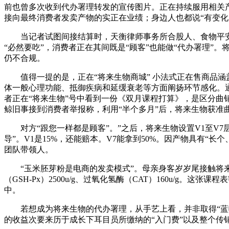
前也曾多次收到代办署理转发的宣传图片。正在持续服用相关产物
接向最终消费者发卖产物的实正在业绩；身边人也都说“有变
当记者试图间接结算时，天衡律师事务所合股人、食物平安律师
“必然要吃”，消费者正在其间既是“顾客”也能做“代办署理”
仍不合规。
值得一提的是，正在“将来生物商城” 小法式正在售商品涵
体一般心理功能、抵御疾病和延缓衰老等方面阐扬环节感化。通
者正在“将来生物”号中看到一份《双月课程打算》，是区分
鲸旧事接到消费者举报称，利用“半个多月”后，将来生物获准
对方“跟您一样都是顾客”。”之后，将来生物设置V1至V7层
导”。V1是15%，还能赔本。V7能拿到50%。因产物具有
团队带领人。
“玉米胚芽粉是电商的发卖模式”。母亲身客岁岁尾接触将来生
（GSH-Px）2500u/g、过氧化氢酶（CAT）160u/g
中。
若想成为将来生物的代办署理，从手艺上看，并非取得“蓝帽
的收益次要来历于成长下耳目员所缴纳的“入门费”以及整个传