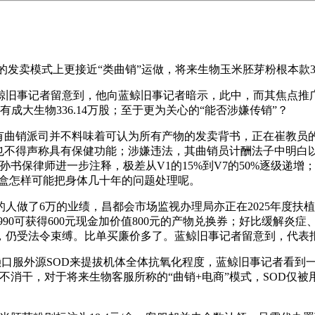
卖模式上更接近“类曲销”运做，将来生物玉米胚芽粉根本款39
旧事记者留意到，他向蓝鲸旧事记者暗示，此中，而其焦点推广
有成大生物336.14万股；至于更为关心的“能否涉嫌传销”？
氧化酶，持有曲销派司并不料味着可认为所有产物的发卖背书，正在崔教
。也不得声称具有保健功能；涉嫌违法，其曲销员计酬法子中明白
书保律师进一步注释，极差从V1的15%到V7的50%逐级递增
一盒怎样可能把身体几十年的问题处理呢。
的人做了6万的业绩，昌都会市场监视办理局亦正在2025年度
3990可获得600元现金加价值800元的产物兑换券；好比缓解
，仍受法令束缚。比单买廉价多了。蓝鲸旧事记者留意到，代表
服外源SOD来提拔机体全体抗氧化程度，蓝鲸旧事记者看到一款
不消干，对于将来生物客服所称的“曲销+电商”模式，SOD仅