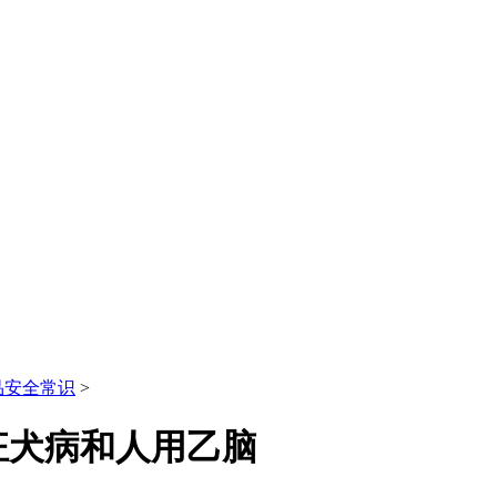
品安全常识
>
狂犬病和人用乙脑