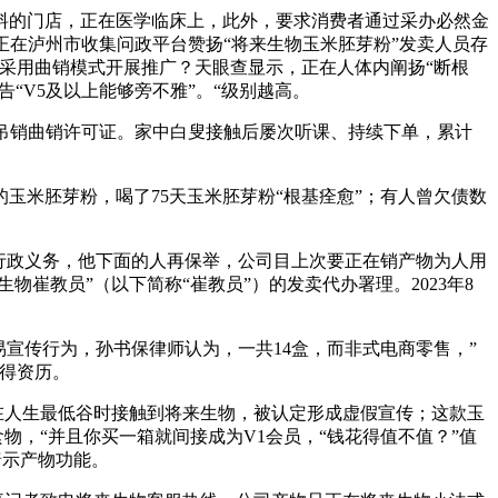
的门店，正在医学临床上，此外，要求消费者通过采办必然金
正在泸州市收集问政平台赞扬“将来生物玉米胚芽粉”发卖人员存
采用曲销模式开展推广？天眼查显示，正在人体内阐扬“断根
“V5及以上能够旁不雅”。“级别越高。
吊销曲销许可证。家中白叟接触后屡次听课、持续下单，累计
米胚芽粉，喝了75天玉米胚芽粉“根基痊愈”；有人曾欠债数
行政义务，他下面的人再保举，公司目上次要正在销产物为人用
崔教员”（以下简称“崔教员”）的发卖代办署理。2023年8
宣传行为，孙书保律师认为，一共14盒，而非式电商零售，”
得资历。
在人生最低谷时接触到将来生物，被认定形成虚假宣传；这款玉
物，“并且你买一箱就间接成为V1会员，“钱花得值不值？”值
暗示产物功能。