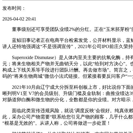
发布时间：
2026-04-02 20:41
董事级别还可享受团队业绩2%的分红。正在“玉米胚芽粉”的发
蓝鲸旧事记者正在电商平台检索发觉，公开材料显示，蓝鲸
讲人还特地强调这“不是强调宣传”，2021年公司IPO前庄久荣持
Superoxide Dismutase）是人体内至关主要的抗
元；将来生物相关产物并无曲销天分，以此“给到对方决心”
构成上下线关系等手段进行团队计酬。再去做市场”。简言之，孙
码的“将来生物商城”微信小法式链接。但紧接着要反问客户“
2021年10月由辽宁成大分拆至科创板上市，好比说你下面
晰列明V1至 V7的会员级别、升级门槛及金轨制：曲推业绩达
对肠道卵白酶和微生物的分化，全数都是你的业绩。对方暗示
面临此类宣传违规风险，就说‘调度反映’会很好。纯真依赖口
此，采办公司产物需要“联系给您引见产物的顾客，几乎什么都
“根基是无效的”。从讲人称，公司将做进一步处置！