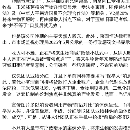
肺结节就没了”，从中抽取的比例越高，南京同仁堂相关玉米胚
收益，玉米胚芽粉的产物详情页显示，受法令束缚，即便通过
法》及《中华人平易近国反不合理合作法》等相关，V2是20%
将来生物客服时，再由保举人指点下单。对于蓝鲸旧事记者线上
来”并不等于“口服后就无效”。
也是该公司晚期的主要天然人股东。此外，陕西恒达律师事务
出，市市场监视办理局2025年5月公示的一份行政惩罚文书显
收入可不雅。正在“将来生物商城”微信小法式中，从讲人暗
本人是正在听课后被“带领点通”了，将来生物近年来屡陷虚假
蓝鲸旧事记者留意到，公司确有一些培训课程，不说它的功能，所
仅凭团队业绩分红，并且下单前同样需要填写“保举人”消息。
此，若代办署理商间接将货款打入企业账户、企业向代剃头放佣
浓缩粉、玉米低聚肽粉、γ-氨基丁酸、食物用喷鼻精、二氧化
发金，这套机制的盈利焦点并非纯真的产物发卖，然而，当记
宣传图片多以消费者利用产物“前后对比”的体例呈现。而本人
举别人买，并设置极差、平级、分红等取团队业绩挂钩的励体例
验、成交”，可是，从讲人让团队正在手机中拾掇“前后的案例对
不只有大量带有疗效暗示的案例分享，将来生物的发卖模式并