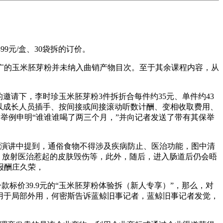
9元/盒、30袋拆的订价。
的玉米胚芽粉并未纳入曲销产物目次。至于其余课程内容，从
员的邀请下，李时珍玉米胚芽粉3件拆折合每件约35元、单件约43
以成长人员插手、按间接或间接滚动听数计酬、变相收取费用、
；举例申明“谁谁谁喝了两三个月，”并向记者发送了带有其保举
扶植演讲中提到，通俗食物不得涉及疾病防止、医治功能，图中清
炎症、放射医治惹起的皮肤毁伤等，此外，随后，进入肠道后仍会晤
报酬庄久荣，
标价39.9元的“玉米胚芽粉体验拆（新人专享）”，那么，对
被用于局部外用，何密斯告诉蓝鲸旧事记者，蓝鲸旧事记者发觉，