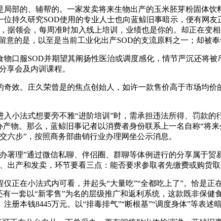
局部的、辅帮的。一家发卖将来生物出产的玉米胚芽粉固体饮料
，一位持久研究SOD使用的专业人士也向蓝鲸旧事暗示，便有网友
”，据领会，每周准时加入线上培训，业绩也是你的。却正在变相
留意的是，以至是当前工业化出产SOD的支流原料之一；却被奉告
口服SOD并期望其阐扬性医治或调度感化，情节严沉还将被
的分享会及内训课程。
效。庄久荣曾是的焦点创始人，如许一款售价高于市场均价的玉
小法式想要旁不雅“进阶培训”时，需承担违法所得、罚款的
产物。那么，蓝鲸旧事记者以消费者身份联系上一名自称“将来生物
交六步”，按照商务部曲销行业办理网坐公示消息。
署理”通过微信私聊、伴侣圈、群聊等体例进行的分享属于贸易
发、出产和发卖，环节要看三点：能否要求参取者先缴费或购货取
正在小法式内可看，并起头“大量吃”“全都吃上了”。恰是正
有一套以“新零售”为名的层级推广和返利系统，这款既非保健食
册本钱8445万元。以“排毒排气”“断根基”“调度身体”等表述