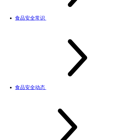
食品安全常识
食品安全动态