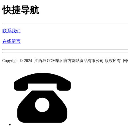
快捷导航
联系我们
在线留言
Copyright © 2024 江西J9.COM集团官方网站食品有限公司 版权所有