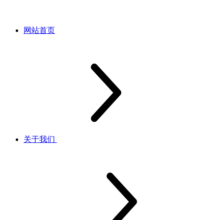
网站首页
关于我们