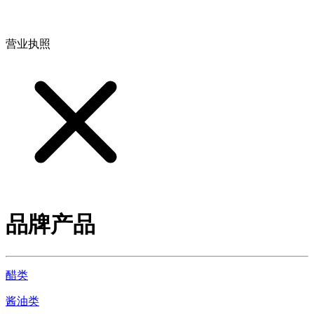
地址：江西省德安县高新技术产业园(宝塔工业园)高新路93号
营业执照
品牌产品
醋类
酱油类