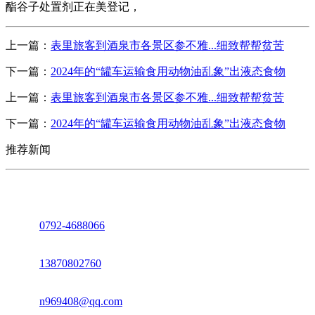
酯谷子处置剂正在美登记，
上一篇：
表里旅客到酒泉市各景区参不雅...细致帮帮贫苦
下一篇：
2024年的“罐车运输食用动物油乱象”出液态食物
上一篇：
表里旅客到酒泉市各景区参不雅...细致帮帮贫苦
下一篇：
2024年的“罐车运输食用动物油乱象”出液态食物
推荐新闻
座机：
0792-4688066
电话：
13870802760
邮箱：
n969408@qq.com