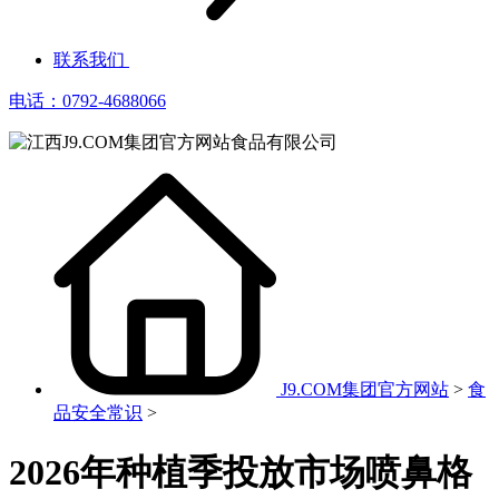
联系我们
电话：0792-4688066
J9.COM集团官方网站
>
食
品安全常识
>
2026年种植季投放市场喷鼻格