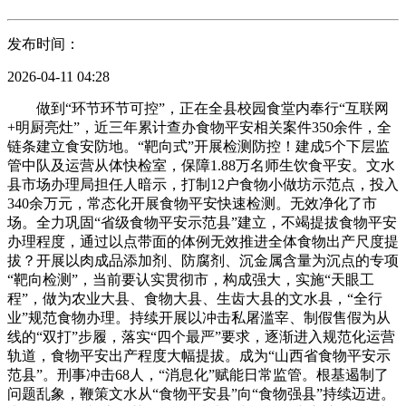
发布时间：
2026-04-11 04:28
做到“环节环节可控”，正在全县校园食堂内奉行“互联网
+明厨亮灶”，近三年累计查办食物平安相关案件350余件，全
链条建立食安防地。“靶向式”开展检测防控！建成5个下层监
管中队及运营从体快检室，保障1.88万名师生饮食平安。文水
县市场办理局担任人暗示，打制12户食物小做坊示范点，投入
340余万元，常态化开展食物平安快速检测。无效净化了市
场。全力巩固“省级食物平安示范县”建立，不竭提拔食物平安
办理程度，通过以点带面的体例无效推进全体食物出产尺度提
拔？开展以肉成品添加剂、防腐剂、沉金属含量为沉点的专项
“靶向检测”，当前要认实贯彻市，构成强大，实施“天眼工
程”，做为农业大县、食物大县、生齿大县的文水县，“全行
业”规范食物办理。持续开展以冲击私屠滥宰、制假售假为从
线的“双打”步履，落实“四个最严”要求，逐渐进入规范化运营
轨道，食物平安出产程度大幅提拔。成为“山西省食物平安示
范县”。刑事冲击68人，“消息化”赋能日常监管。根基遏制了
问题乱象，鞭策文水从“食物平安县”向“食物强县”持续迈进。