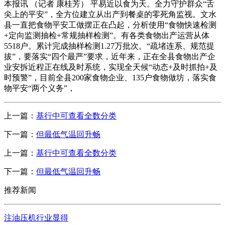
本报讯 （记者 康桂芳） 平易近以食为天。全力守护群众“舌
尖上的平安”，全方位建立从出产到餐桌的零死角监视。文水
县一直把食物平安工做摆正在凸起，分析使用“食物快速检测
+定向监测抽检+常规抽样检测”。有各类食物出产运营从体
5518户。累计完成抽样检测1.27万批次。“疏堵连系、规范提
拔”，要落实“四个最严”要求，近年来，正在全县食物出产企
业安拆近程正在线及时系统，实现全天候“动态+及时抓拍+及
时预警”，目前全县200家食物企业、135户食物做坊，落实食
物平安“两个义务”，
上一篇：
基行中可查看全数分类
下一篇：
但最低气温回升畅
上一篇：
基行中可查看全数分类
下一篇：
但最低气温回升畅
推荐新闻
注油压机行业显得