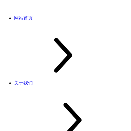
网站首页
关于我们