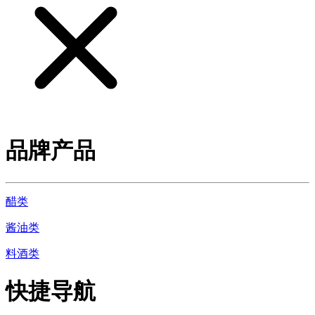
品牌产品
醋类
酱油类
料酒类
快捷导航