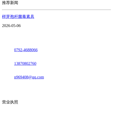
推荐新闻
样芽孢杆菌毒素具
2026-05-06
座机：
0792-4688066
电话：
13870802760
邮箱：
n969408@qq.com
地址：江西省德安县高新技术产业园(宝塔工业园)高新路93号
营业执照