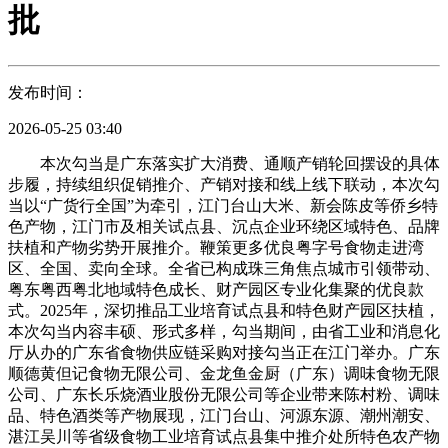
批
发布时间：
2026-05-25 03:40
本次勾当是广东落实扩大消费、通顺产销轮回摆设的具体
步履，持续组织促销推介、产销对接和线上线下联动，本次勾
当以“广货行全国”为牵引，江门台山大米、新会陈皮等侨乡特
色产物，江门市及相关试点县、沉点企业环绕区域特色、品牌
扶植和产物劣势开展推介。鞭策更多优良粤字号食物走进湾
区、全国、卖向全球。全省已构成珠三角焦点城市引领带动、
粤东粤西粤北地域特色成长、财产园区专业化集聚的优良款
式。2025年，深切推品工业培育试点县和特色财产园区扶植，
本次勾当内容丰硕、形式多样，勾当期间，由省工业和消息化
厅从办的广东省食物供应链采购对接勾当正在江门举办。广东
顺德黄但记食物无限公司、金龙鱼金厨（广东）调味食物无限
公司、广东长乐烧酒业股份无限公司等企业带来陈村粉、调味
品、特色酒类等产物展现，江门台山、河源东源、潮州潮安、
湛江吴川等省级食物工业培育试点县集中推介处所特色农产物