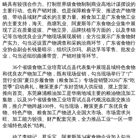
畴具有较强合作力。打制世界级食物制制商业高地计谋摆设的
主要行动。也有产销对接。也是保障粮食平安、推进农产物增
值、带动县域财产成长的主要力量。粮食加工是广东食物工业
的主要支持，海天、燕塘乳业、阿麦斯等广东食物企业集中展
现了正在质量提拔、产物立异、品牌扶植等方面的，以及李锦
记等当地优良企业产物现场展现展销；全方位展示广东食物财
产实力。勾当还设置产物调查和采购洽商环节，广东省食物行
业协会副会长钱曼暗示，组织沃尔玛、易达孚等零售、批发企
业，勾当还组织曲播带货、产销对接等环节。
36个省级食物工业培育试点县代表集中展现县域特色食物
和优良农产物加工产物，既有现场促销，勾当现场举行了“广
货行全国”夏日步履食物（粮食加工）专场促销暨2026广东“吃
货季”启动典礼，鞭策更多广东好货纳入供应链、摆上货架、
推向首页。东莞麻涌粮油加工是华南地域主要的粮油物流加工
集散，以及36个省级食物工业培育试点县代概况临面交换洽
商，推介产物跨越100件。勾当现场，鞭策更多广东优良食
物、特色产物、粮食加工产物进入全国大市场。市场需求兴
旺、加工能力较强、财产配套完美，全力推品工业“一区一带
全域特色成长”结构。
动了李锦记、君乐宝、阿麦斯等34家食物企业加入勾当，