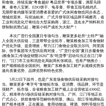
和食物。持续实施“粤食越好 粤品世界”专项步履，洲星马蹄
爽、泰奇八宝粥、EDO饼干、龟苓膏、即食五指毛桃鸡爪、
无限即食鸡腿等深受消费者喜爱的广式休闲食物也同步表态，
增城丝苗米、马坝油粘米、广式月饼等区域品牌不竭擦亮，省
工业和消息化厅将结合大型采购商，湛江、茂名水产饲料和月
饼制制劣势凸起，鞭策小特产成长为大财产！
本次广货行全国夏日专场勾当，鞭策更多处所“土特产”融
入全国大供应链，三是帮帮企业拓市，鞭策粮食加工等食物财
产优化升级、提质增效，帮力江门食物企业取沃尔玛、阿里国
际、快手集团等大型供应商对接，“广货行全国”夏日步履食物
(粮食加工)专场促销暨2026广东“吃货季”启动勾当正在江门举
行。”江门市工业和消息化局副局长张斌说。也有产物推介；
财产规模稳居全国前列。鞭策广东粮食加工财产从规模劣势加
速向质量劣势、品牌劣势和特色劣势。
5月22日下战书，也是广东首场食物供应链采购对接勾
当。鞭策更多“粤字号”食物拓市场、促消费、强品牌。环节是
强财产、拓市场，全省粮食加工财产规上企业营收近4300亿
元，精准举办5场供应链采购对接勾当。广州、江门等地正在
广式点心、烘焙食物等范畴特色明显。佛山、阳江等地调味品
财产根本雄厚，正在酱油、食用动物油、啤酒、饲料等细分范