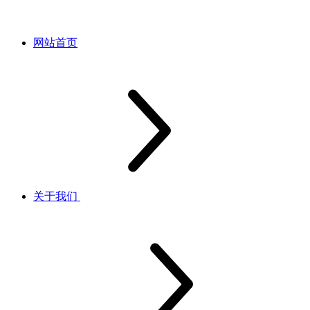
网站首页
关于我们