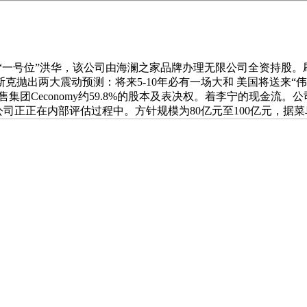
关“一号位”洪华，该公司由海澜之家品牌办理无限公司全资持股。
抛出两大震动预测：将来5-10年必有一场大和 美国将送来“伟
购零售集团Ceconomy约59.8%的股本及表决权。着李宁的现金流。
正正在内部评估过程中。方针规模为80亿元至100亿元，据菜鸟