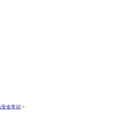
品安全常识
>