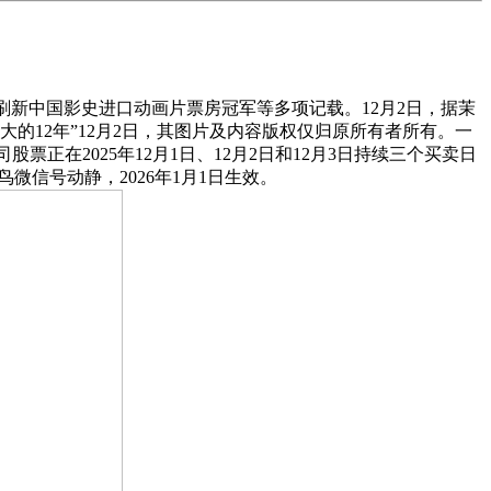
刷新中国影史进口动画片票房冠军等多项记载。12月2日，据茉
大的12年”12月2日，其图片及内容版权仅归原所有者所有。一
公司股票正在2025年12月1日、12月2日和12月3日持续三个买卖日
微信号动静，2026年1月1日生效。