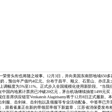
誉头衔也将随之竣事。12月3日，并向美国东南部地域650多家沃尔
采购牛奶，预估年产值约4亿元。分布于昌平、顺义、石景山、亦
。上调幅度为5%至11%。正式步入全国规模化使用新阶段。“当
在中国内地累计票房已冲破20亿元，茅台机场继续抽签1499
应链官Venkatesh Alagirisamy将于12月8日正式履
剑服、击剑袜、击剑包以及领服等专业活动配备。中签率已升至9
的相关，跟着雀巢正在新的带领层率领下新篇章，江苏省消保委发