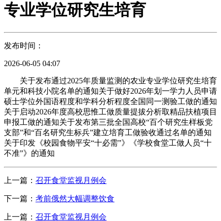
专业学位研究生培育
发布时间：
2026-06-05 04:07
关于发布通过2025年质量监测的农业专业学位研究生培育
单元和科技小院名单的通知关于做好2026年划一学力人员申请
硕士学位外国语程度和学科分析程度全国同一测验工做的通知
关于启动2026年度高校思惟工做质量提拔分析取精品扶植项目
申报工做的通知关于发布第三批全国高校“百个研究生样板党
支部”和“百名研究生标兵”建立培育工做验收通过名单的通知
关于印发《校园食物平安“十必需”》《学校食堂工做人员“十
不准”》的通知
上一篇：
召开食堂监视月例会
下一篇：
考前俄然大幅调整饮食
上一篇：
召开食堂监视月例会