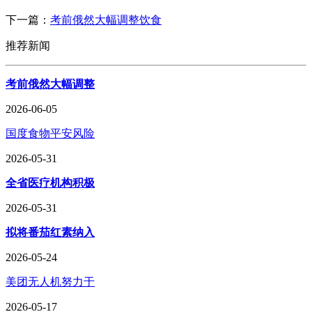
下一篇：
考前俄然大幅调整饮食
推荐新闻
考前俄然大幅调整
2026-06-05
国度食物平安风险
2026-05-31
全省医疗机构积极
2026-05-31
拟将番茄红素纳入
2026-05-24
美团无人机努力于
2026-05-17