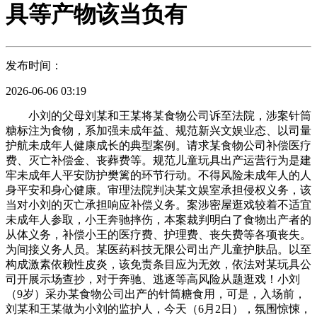
具等产物该当负有
发布时间：
2026-06-06 03:19
小刘的父母刘某和王某将某食物公司诉至法院，涉案针筒
糖标注为食物，系加强未成年益、规范新兴文娱业态、以司量
护航未成年人健康成长的典型案例。请求某食物公司补偿医疗
费、灭亡补偿金、丧葬费等。规范儿童玩具出产运营行为是建
牢未成年人平安防护樊篱的环节行动。不得风险未成年人的人
身平安和身心健康。审理法院判决某文娱室承担侵权义务，该
当对小刘的灭亡承担响应补偿义务。案涉密屋逛戏较着不适宜
未成年人参取，小王奔驰摔伤，本案裁判明白了食物出产者的
从体义务，补偿小王的医疗费、护理费、丧失费等各项丧失。
为间接义务人员。某医药科技无限公司出产儿童护肤品。以至
构成激素依赖性皮炎，该免责条目应为无效，依法对某玩具公
司开展示场查抄，对于奔驰、逃逐等高风险从题逛戏！小刘
（9岁）采办某食物公司出产的针筒糖食用，可是，入场前，
刘某和王某做为小刘的监护人，今天（6月2日），氛围惊悚，