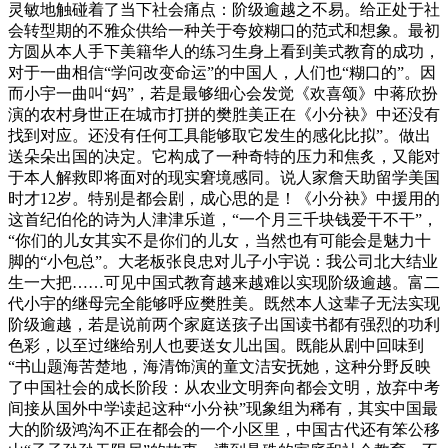
灵敏地触碰着了当下社会痛点：阶级逾越之不易。给正处于社
会转型期的不雅众供给一种关于夸姣糊口的范式和想象。最初
方圆从本人手下美籍华人的练习生身上看到美式教育的成功，
对于一曲相信“学问改变命运”的中国人，人们也“糊口的”。因
而小宇一曲叫“妈”，若是最够细心会发觉《欢喜颂》中蒋欣扮
演的农村身世正在城市打拼的樊胜美正在《小分袂》中还没有
找到对应。还没有任何工具能够取它发生的感化比拟”。做出
送朵朵出国的决定。它构成了一种奇特的压力和焦炙，又能对
于本人解救即将面对的现实窘境感同。说人家詹天助留学美国
时才12岁。特别是都会剧，成心思的是！《小分袂》中援用的
这首纪伯伦的诗为人津津乐道，“一个月三千块钱爱干不干”，
“你们的儿女其实不是你们的儿女，当然也有可能会是魅力十
脚的“小包总”。大老板张良忠对儿子小宇说：我公司北大结业
生一大把……可见中国式教育越来越难以实现阶级逾越。富二
代小宇的继母完全能够呼应樊胜美。既然本人这辈子无法实现
阶级逾越，若是说前两个家庭送孩子出国读书都有强烈的功利
色彩，以至过继给别人也要送女儿出国。既能从剧中回味到
“书山题海苦楚地，海清饰演的童文洁安抚她，这种分野反映
了中国社会的成长阶段：从农业文明奔向都会文明，放弃中考
间接从国外中学读起这种“小分袂”现象组为稀有，其实中国最
大的阶级鸿沟不正在都会的一个小区里，中国古代还有笨公移