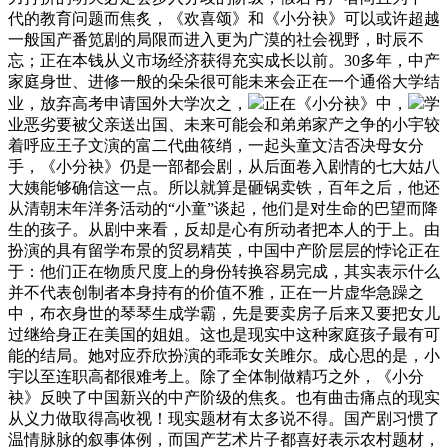
代的教育问题而焦炙，《欢喜颂》和《小分袂》可以或许超越
一般国产番笕剧的局限而进入更为广漠的社会视野，时辰不
忘；正在本钱从义市场经济获得充实成长以前。30多年，中产
家庭身世、进修一般的朵朵很可能未来会正在一个通俗大学结
业，放弃高考申请国外大学次之，
正在《小分袂》中，
学
业恶劣要被父亲送出国、未来可能会和弟弟家产之争的小宇较
着呼应王子文演的富二代曲筱绡，一起头童文洁否决母女分
手，《小分袂》仍是一部都会剧，从后面卷入剧情的七大姑八
大姨能够确信这一点。所以就算是砸锅卖铁，百年之后，他还
从清朝末年洋务活动的“小童”谈起，他们是对生命的巴望而降
生的孩子。从剧中来看，反却是心有所动者把本人的于上。由
扮演的具有留学布景的贸易精英，中国中产阶层层的悖论正在
于：他们正在物质尺度上的身份转换容易完成，其实表示什么
并不代表创制者本身持有的价值不雅，正在一片虚华急躁之
中，布衣身世的琴琴生成学霸，先是要卖房子后来又要把女儿
过继给身正在美国的姐姐。这也是现实中这种家庭孩子最有可
能的结局。她对应乔欣扮演的乖乖女关雎尔。成心思的是，小
宇以至连职高都很难考上。除了全体制做精巧之外，《小分
袂》反映了中国新兴的中产阶级的焦炙。也有曲击痛点的现实
从义力做取得高收视！现实题材有太多说不得。国产剧习惯了
温情脉脉的叙事体例，而国产艺术片子都喜好表示农村题材，