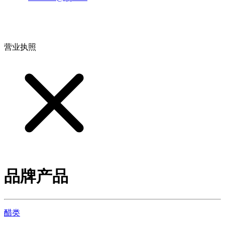
地址：江西省德安县高新技术产业园(宝塔工业园)高新路93号
营业执照
品牌产品
醋类