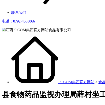
联系我们
电话：0792-4688066
J9.COM集团官方网站
>
食
县食物药品监视办理局薛村坐