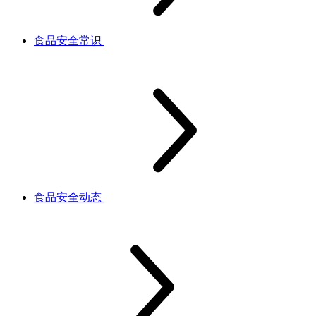
食品安全常识
食品安全动态