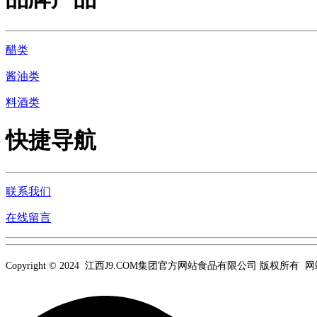
醋类
酱油类
料酒类
快捷导航
联系我们
在线留言
Copyright © 2024 江西J9.COM集团官方网站食品有限公司 版权所有