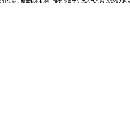
方针使命，健全轨制机制，部长陈吉宁引见大气污染防治相关问