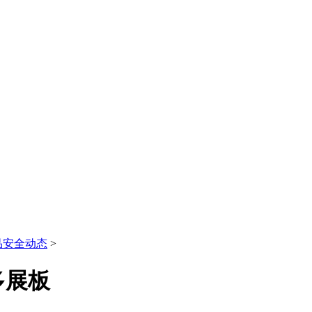
品安全动态
>
多展板