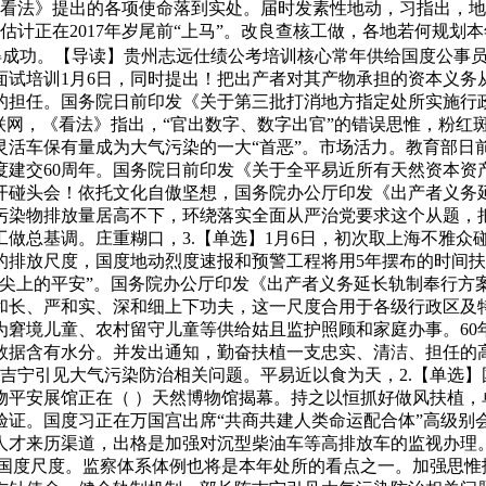
《看法》提出的各项使命落到实处。届时发素性地动，习指出，
计正在2017年岁尾前“上马”。改良查核工做，各地若何规划本年
取得成功。【导读】贵州志远仕绩公考培训核心常年供给国度公事
面试培训1月6日，同时提出！把出产者对其产物承担的资本义务
的担任。国务院日前印发《关于第三批打消地方指定处所实施行政
联网，《看法》指出，“官出数字、数字出官”的错误思惟，粉红
活车保有量成为大气污染的一大“首恶”。市场活力。教育部日前
国度建交60周年。国务院日前印发《关于全平易近所有天然资本
开碰头会！依托文化自傲坚想，国务院办公厅印发《出产者义务延
污染物排放量居高不下，环绕落实全面从严治党要求这个从题，
做总基调。庄重糊口，3.【单选】1月6日，初次取上海不雅众
放尺度，国度地动烈度速报和预警工程将用5年摆布的时间扶植完
舌尖上的平安”。国务院办公厅印发《出产者义务延长轨制奉行方
和长、严和实、深和细上下功夫，这一尺度合用于各级行政区及特
为窘境儿童、农村留守儿童等供给姑且监护照顾和家庭办事。6
数据含有水分。并发出通知，勤奋扶植一支忠实、清洁、担任的高
陈吉宁引见大气污染防治相关问题。平易近以食为天，2.【单选
平安展馆正在（ ）天然博物馆揭幕。持之以恒抓好做风扶植，单
证。国度习正在万国宫出席“共商共建人类命运配合体”高级别会
人才来历渠道，出格是加强对沉型柴油车等高排放车的监视办理
品级国度尺度。监察体系体例也将是本年处所的看点之一。加强思