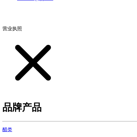
地址：江西省德安县高新技术产业园(宝塔工业园)高新路93号
营业执照
品牌产品
醋类