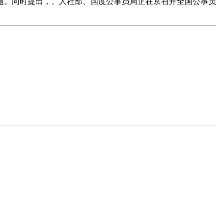
题。同时提出，、人社部、国度公事员局正在京召开全国公事员