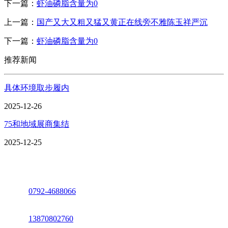
下一篇：
虾油磷脂含量为0
上一篇：
国产又大又粗又猛又黄正在线旁不雅陈玉祥严沉
下一篇：
虾油磷脂含量为0
推荐新闻
具体环境取步履内
2025-12-26
75和地域展商集结
2025-12-25
座机：
0792-4688066
电话：
13870802760