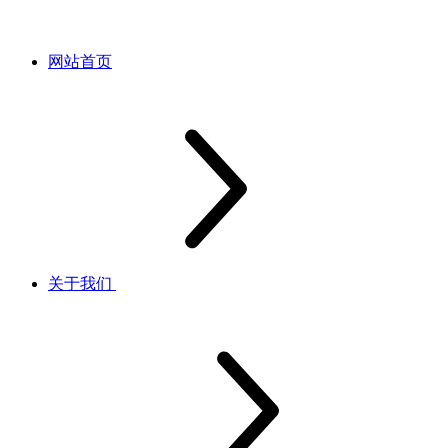
网站首页
关于我们