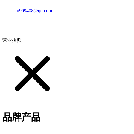
邮箱：
n969408@qq.com
地址：江西省德安县高新技术产业园(宝塔工业园)高新路93号
营业执照
品牌产品