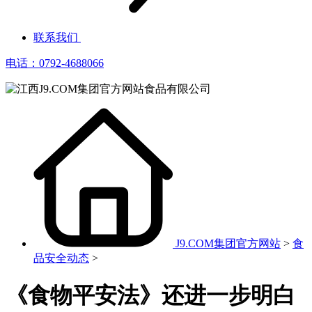
联系我们
电话：0792-4688066
J9.COM集团官方网站
>
食
品安全动态
>
《食物平安法》还进一步明白