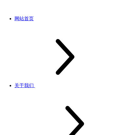
网站首页
关于我们