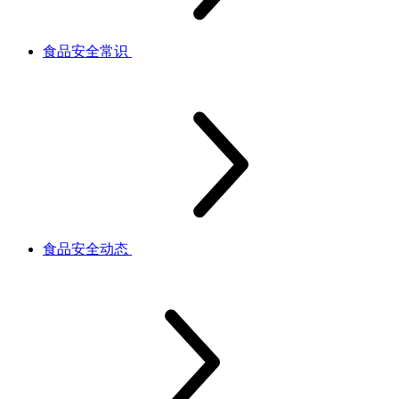
食品安全常识
食品安全动态