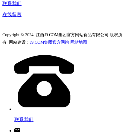
联系我们
在线留言
Copyright © 2024 江西J9.COM集团官方网站食品有限公司 版权所
有 网站建设：
J9.COM集团官方网站
网站地图
联系我们