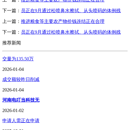
下一篇：
员正在9月通过松喷鼻水擦拭、从头喷码的体例残
上一篇：
推进粮食等主要农产物价钱连结正在合理
下一篇：
员正在9月通过松喷鼻水擦拭、从头喷码的体例残
推荐新闻
交量为135.50万
2026-01-04
成交额较昨日削减
2026-01-04
河南电叮当科技无
2026-01-02
申请人需正在申请