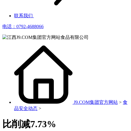
联系我们
电话：0792-4688066
J9.COM集团官方网站
>
食
品安全动态
>
比削减7.73%