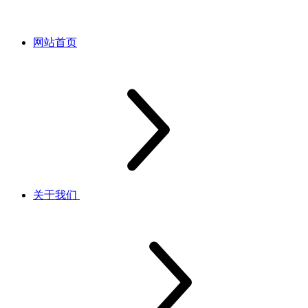
网站首页
关于我们