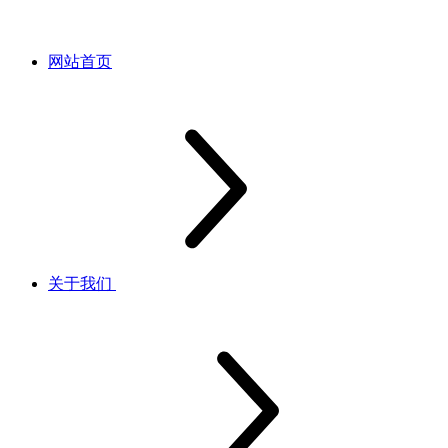
网站首页
关于我们