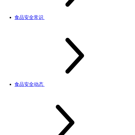
食品安全常识
食品安全动态