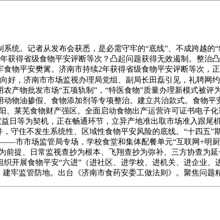
统。记者从发布会获悉，是必需守牢的“底线”、不成跨越的“
年获得省级食物平安评断等次？凸起问题获得无效遏制。整治凸起
食物平安樊篱。济南市持续2年获得省级食物平安评断等次，正
中向好，济南市市场监视办理局党组、副局长田磊引见，礼聘网约
农产物批发市场“五项轨制”，“特医食物”质量办理新模式被评
用动物油掺假、食物添加剂等专项整治。建立共治款式。食物平
济阳、莱芜食物财产强区。全面启动食物出产运营许可证书电子化
费者权益日等为契机，正在畅通环节，立异产地准出取市场准入跟
，守住不发生系统性、区域性食物平安风险的底线。“十四五”期间
会——市市场监管局专场，学校食堂和集体配餐单元“互联网+明厨亮
查为前提、日常监视查抄为根本、飞翔查抄为弥补、三方协查为延
织开展食物平安“六进”（进社区、进学校、进机关、进企业、进
。建牢监管防地。出台《济南市食药安委工做法则》。聚焦问题