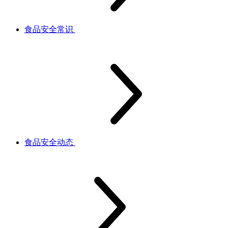
食品安全常识
食品安全动态