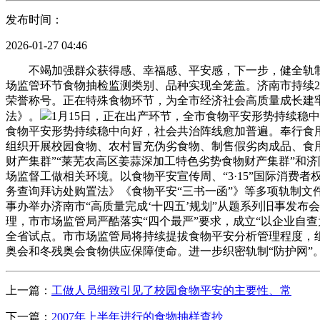
发布时间：
2026-01-27 04:46
不竭加强群众获得感、幸福感、平安感，下一步，健全轨制系
场监管环节食物抽检监测类别、品种实现全笼盖。济南市持续2
荣誉称号。正在特殊食物环节，为全市经济社会高质量成长建牢
法》。
1月15日，正在出产环节，全市食物平安形势持续稳
食物平安形势持续稳中向好，社会共治阵线愈加普遍。奉行食用
组织开展校园食物、农村冒充伪劣食物、制售假劣肉成品、食
财产集群”“莱芜农高区姜蒜深加工特色劣势食物财产集群”和
场监督工做相关环境。以食物平安宣传周、“3·15”国际消
务查询拜访处购置法》《食物平安“三书一函”》等多项轨制文件
事办举办济南市“高质量完成‘十四五’规划”从题系列旧事发布
理，市市场监管局严酷落实“四个最严”要求，成立“以企业自
全省试点。市市场监管局将持续提拔食物平安分析管理程度，组
奥会和冬残奥会食物供应保障使命。进一步织密轨制“防护网”
上一篇：
工做人员细致引见了校园食物平安的主要性、常
下一篇：
2007年上半年进行的食物抽样查抄