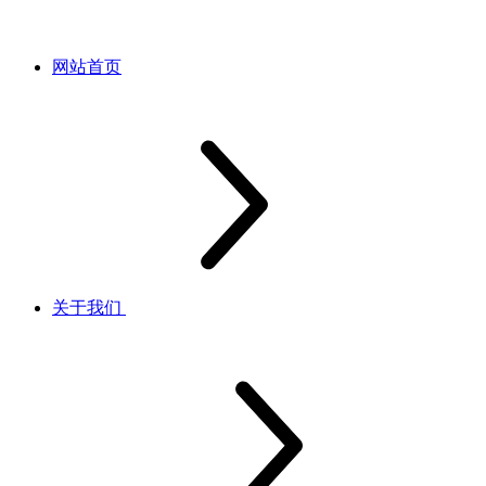
网站首页
关于我们