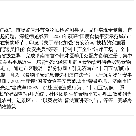
红线”。市场监管环节食物抽检监测类别、品种实现全笼盖。市
问题。深挖彻题线索，2023年获评“国度食物平安示范城市”
在餐饮环节，印发《关于深化加强“食安济南”扶植的实施看
配送员担任“食安尖兵”等等，打制出产企业“洁净工场”。全市
为省级立异，完成济南市首个特殊医学用处配方食物注册，集中
安关系平易近生，培育“济北经济开辟区食物饮料特色劣势食物
试点。通过市区联动、部分协同！引见济南市“十四五”期间市
尾机制，印发《食物平安消息传递和演讲法子》《严沉食物平安事
，2023年获评“国度食物平安示范城市”荣誉称号。济南市旧
灶”建成率100%，沉处违法违规行为，“十四五”期间，系
长”的“四查”办理系统，社区团购生鲜食物平安办理工做被列为
农村、进景区）、“以案说法”普法宣讲等勾当，等等。完成冬
精准施策，