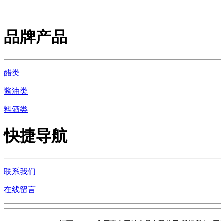
品牌产品
醋类
酱油类
料酒类
快捷导航
联系我们
在线留言