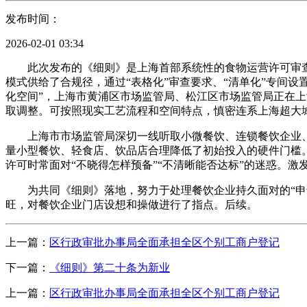
发布时间：
2026-02-01 03:34
此次发布的《细则》是上海首部系统性的食物运营许可审查规范
模式供给了合规径，通过“表格化”审查要求、“清单化”专间
化空间”，上海市黄浦区市场监管局、松江区市场监管局正在
取调整。可按照现实工艺流程和空间特点，慎密连系上海超大
上海市市场监管局深切一线听取小微餐饮、连锁餐饮企业、
量小型餐饮、轻食店、饮品店合理降低了初始投入的硬件门槛
许可时常面对“不晓得怎样预备”“不清晰能否达标”的迷惑。
为共同《细则》落地，努力于处理餐饮企业持久面对的“申请难
旺，对餐饮企业门店设想和操做进行了指点。后续。
上一篇：
区行政审批办事局全面承担全区个别工商户登记
下一篇：
《细则》第二十条为新业
上一篇：
区行政审批办事局全面承担全区个别工商户登记