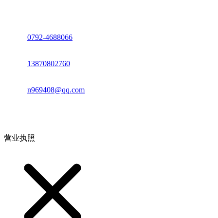
座机：
0792-4688066
电话：
13870802760
邮箱：
n969408@qq.com
地址：江西省德安县高新技术产业园(宝塔工业园)高新路93号
营业执照