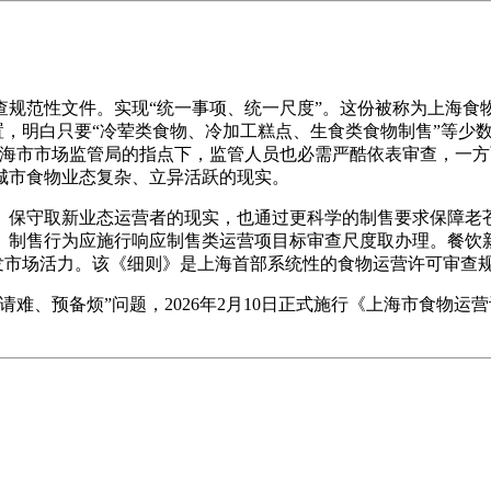
性文件。实现“统一事项、统一尺度”。这份被称为上海食物运营
设置，明白只要“冷荤类食物、冷加工糕点、生食类食物制售”等少
上海市市场监管局的指点下，监管人员也必需严酷依表审查，一
城市食物业态复杂、立异活跃的现实。
保守取新业态运营者的现实，也通过更科学的制售要求保障老苍
。制售行为应施行响应制售类运营项目标审查尺度取办理。餐饮
激发市场活力。该《细则》是上海首部系统性的食物运营许可审查
、预备烦”问题，2026年2月10日正式施行《上海市食物运