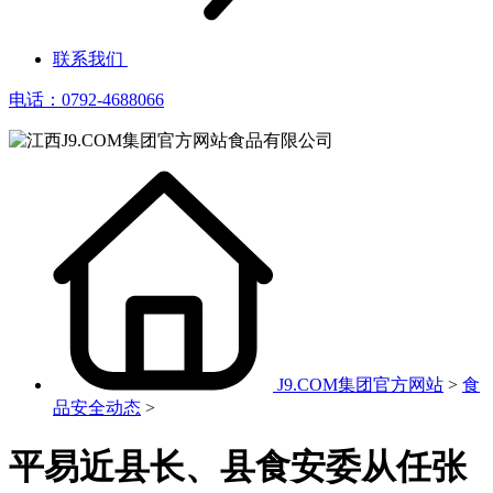
联系我们
电话：0792-4688066
J9.COM集团官方网站
>
食
品安全动态
>
平易近县长、县食安委从任张