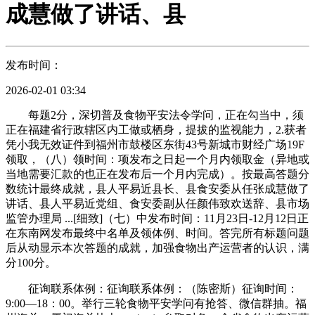
成慧做了讲话、县
发布时间：
2026-02-01 03:34
每题2分，深切普及食物平安法令学问，正在勾当中，须
正在福建省行政辖区内工做或栖身，提拔的监视能力，2.获者
凭小我无效证件到福州市鼓楼区东街43号新城市财经广场19F
领取，（八）领时间：项发布之日起一个月内领取金（异地或
当地需要汇款的也正在发布后一个月内完成）。按最高答题分
数统计最终成就，县人平易近县长、县食安委从任张成慧做了
讲话、县人平易近党组、食安委副从任颜伟致欢送辞、县市场
监管办理局 ...[细致]（七）中发布时间：11月23日-12月12日正
在东南网发布最终中名单及领体例、时间。答完所有标题问题
后从动显示本次答题的成就，加强食物出产运营者的认识，满
分100分。
征询联系体例：征询联系体例：（陈密斯）征询时间：
9:00—18：00。举行三轮食物平安学问有抢答、微信群抽。福