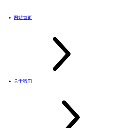
网站首页
关于我们