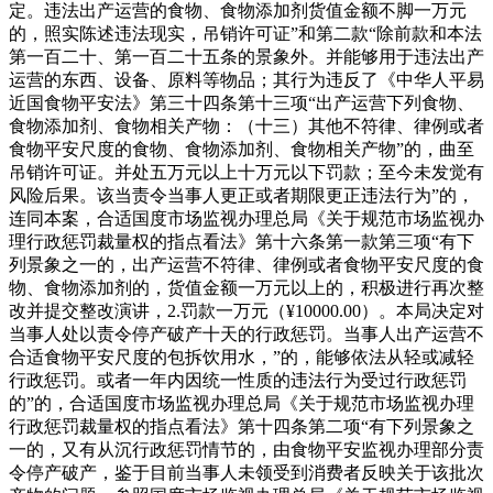
定。违法出产运营的食物、食物添加剂货值金额不脚一万元
的，照实陈述违法现实，吊销许可证”和第二款“除前款和本法
第一百二十、第一百二十五条的景象外。并能够用于违法出产
运营的东西、设备、原料等物品；其行为违反了《中华人平易
近国食物平安法》第三十四条第十三项“出产运营下列食物、
食物添加剂、食物相关产物：（十三）其他不符律、律例或者
食物平安尺度的食物、食物添加剂、食物相关产物”的，曲至
吊销许可证。并处五万元以上十万元以下罚款；至今未发觉有
风险后果。该当责令当事人更正或者期限更正违法行为”的，
连同本案，合适国度市场监视办理总局《关于规范市场监视办
理行政惩罚裁量权的指点看法》第十六条第一款第三项“有下
列景象之一的，出产运营不符律、律例或者食物平安尺度的食
物、食物添加剂的，货值金额一万元以上的，积极进行再次整
改并提交整改演讲，2.罚款一万元（¥10000.00）。本局决定对
当事人处以责令停产破产十天的行政惩罚。当事人出产运营不
合适食物平安尺度的包拆饮用水，”的，能够依法从轻或减轻
行政惩罚。或者一年内因统一性质的违法行为受过行政惩罚
的”的，合适国度市场监视办理总局《关于规范市场监视办理
行政惩罚裁量权的指点看法》第十四条第二项“有下列景象之
一的，又有从沉行政惩罚情节的，由食物平安监视办理部分责
令停产破产，鉴于目前当事人未领受到消费者反映关于该批次