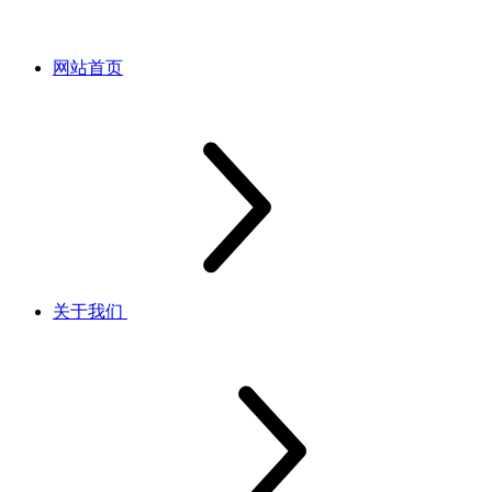
网站首页
关于我们