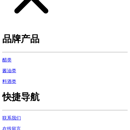
品牌产品
醋类
酱油类
料酒类
快捷导航
联系我们
在线留言