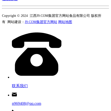
Copyright © 2024 江西J9.COM集团官方网站食品有限公司 版权所
有 网站建设：
J9.COM集团官方网站
网站地图
联系我们
n969408@qq.com