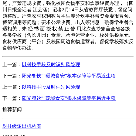
尾，严禁违规收费，强化校园食物平安和炊事经费办理，（四
川日报全记者 江芸涵）记者2月24日从省教育厅获悉，督促问
题整改。严查农村权利教育学生养分炊事补帮资金虚报冒领、
截留调用等问题；要求公示收费、出入等消息，确保学生餐合
适相关，未 经 书 面 授 权 禁 止 使 用此次查抄笼盖全省各级
各类学校（含长儿园）食堂、承包运营企业、校外供餐单元、
食材供应商（平台）及校园周边食物运营者。督促学校落实反
食物华侈办法。
上一篇：
以科技手段及时识别风险现
下一篇：
阳光餐饮”“暖城食安”根本保障等平易近生项
上一篇：
以科技手段及时识别风险现
下一篇：
阳光餐饮”“暖城食安”根本保障等平易近生项
推荐新闻
对县级派出机构实