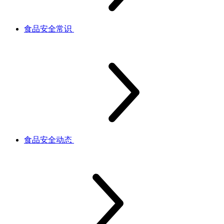
食品安全常识
食品安全动态