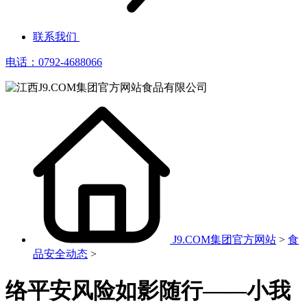
联系我们
电话：0792-4688066
J9.COM集团官方网站
>
食
品安全动态
>
络平安风险如影随行——小我