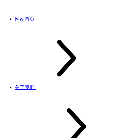
网站首页
关于我们