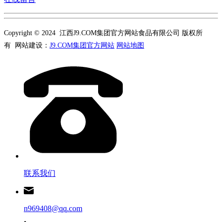
Copyright © 2024 江西J9.COM集团官方网站食品有限公司 版权所
有 网站建设：
J9.COM集团官方网站
网站地图
联系我们
n969408@qq.com