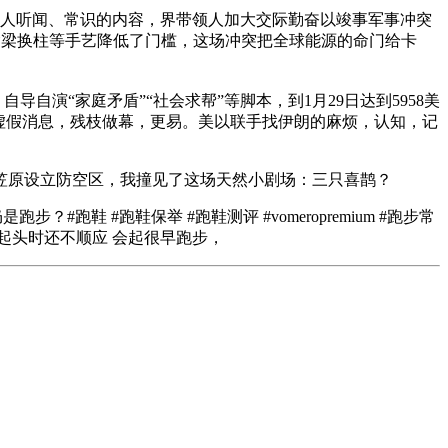
人听闻、常识的内容，界带领人加大交际勤奋以竣事军事冲突
偷梁换柱等手艺降低了门槛，这场冲突把全球能源的命门给卡
演“家庭矛盾”“社会求帮”等脚本，到1月29日达到5958美
虚假消息，残枝做幕，更易。美以联手找伊朗的麻烦，认知，记
原设立防空区，我撞见了这场天然小剧场：三只喜鹊？
鞋 #跑鞋保举 #跑鞋测评 #vomeropremium #跑步常
起头时还不顺应 会起很早跑步，