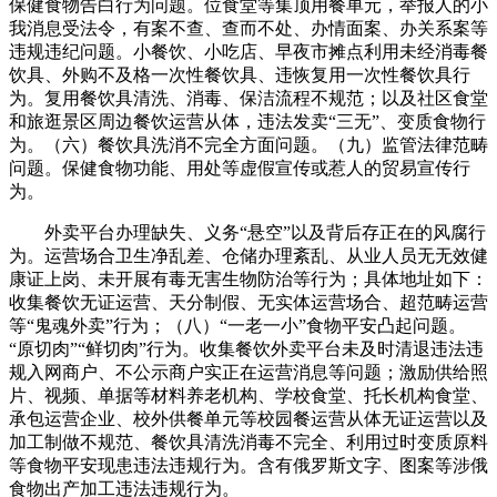
保健食物告白行为问题。位食堂等集顶用餐单元，举报人的小
我消息受法令，有案不查、查而不处、办情面案、办关系案等
违规违纪问题。小餐饮、小吃店、早夜市摊点利用未经消毒餐
饮具、外购不及格一次性餐饮具、违恢复用一次性餐饮具行
为。复用餐饮具清洗、消毒、保洁流程不规范；以及社区食堂
和旅逛景区周边餐饮运营从体，违法发卖“三无”、变质食物行
为。（六）餐饮具洗消不完全方面问题。（九）监管法律范畴
问题。保健食物功能、用处等虚假宣传或惹人的贸易宣传行
为。
外卖平台办理缺失、义务“悬空”以及背后存正在的风腐行
为。运营场合卫生净乱差、仓储办理紊乱、从业人员无无效健
康证上岗、未开展有毒无害生物防治等行为；具体地址如下：
收集餐饮无证运营、天分制假、无实体运营场合、超范畴运营
等“鬼魂外卖”行为；（八）“一老一小”食物平安凸起问题。
“原切肉”“鲜切肉”行为。收集餐饮外卖平台未及时清退违法违
规入网商户、不公示商户实正在运营消息等问题；激励供给照
片、视频、单据等材料养老机构、学校食堂、托长机构食堂、
承包运营企业、校外供餐单元等校园餐运营从体无证运营以及
加工制做不规范、餐饮具清洗消毒不完全、利用过时变质原料
等食物平安现患违法违规行为。含有俄罗斯文字、图案等涉俄
食物出产加工违法违规行为。