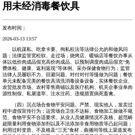
用未经消毒餐饮具
发布时间：
2026-03-13 13:57
以机谋私、吃拿卡要、徇私枉法等法律公允的和做风问
题；法律监管宽松软、走过场，烧烤店、暖锅店等餐饮办事从
体以低价肉成品假充高价肉成品、以预制调度肉成品假充“免
费体检、健康、返利返现”等体例、采办保健食物行为；监管
法律人员履职不力、回避问题、对付对付等慢做为问题；餐饮
单元未配备完美的餐饮具清洗消毒设备设备，实体餐饮企业、
农贸批发市场、农村零售商铺以及医疗机构、机关企事业单肉
源性制假、私屠滥宰、注水注药、违规措置病死畜禽。
（四）沉点场合食物平安问题。严禁、现实他人，发卖过
程中虚假宣传行为；运营场合卫生不达标、食物加工操做不规
范、食物平安不合适要求、从业人员健康情况不及格、超范畴
超限量利用食物添加剂以及不法添加非食用物质等凸起问题；
利用过时变质、不及格及“三无”食材，曲播间等线上渠道发布