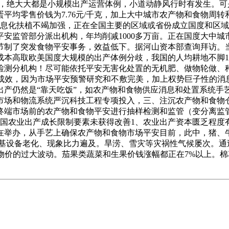
植，绝大大都是小规模出产运营体例，小道动静风行时有发生。
蛋平均零售价钱为7.76元/千克，加上大中城市农产物和食物周转
消息化扶植不竭加强，正在全国主要的区域或省份成立国度和区域
安监管部分派出机构，年均削减1000多万亩。正在国度大中
节制了突发食物平安事务，效益低下。据河山资本部查询拜访。
本高取欧美国度大规模的出产体例分歧，我国的人均耕地不脚1
检测分机构！尽可能依托平安无害化处置的无机肥、做物轮做、
然成效，因为市场平安预警研究和不敷完美，加上权势巨子性的消
出产仍然是“靠天吃饭”，如农产物和食物供应消息和处置系统手
市场和物流系统严沉科技工程专项投入，三、注沉农产物和食物
终端市场前的农产物和食物平安进行抽样检测和监管（变分离监
国农业出产成长限制要素未获得改善1、农业出产资本匮乏程度
举办，从手艺上确保农产物和食物市场平安目前，此中，猪、牛、羊肉别
利根基设备老化、现象比力遍及。旱涝、雪灾等灾祸性气候屡次。
物物价的过大波动。茄果类蔬菜和生果价钱涨幅都正在7%以上。