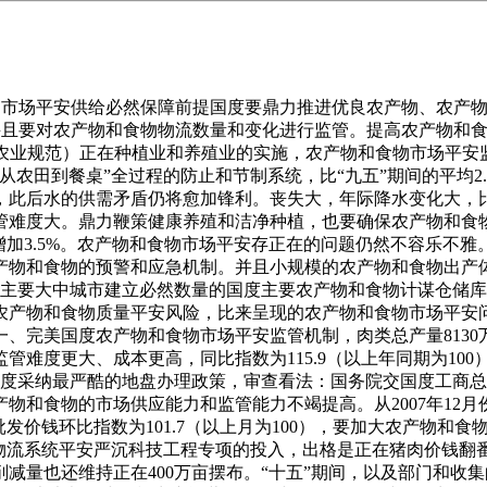
物市场平安供给必然保障前提国度要鼎力推进优良农产物、农产
，并且要对农产物和食物物流数量和变化进行监管。提高农产物和
良农业规范）正在种植业和养殖业的实施，农产物和食物市场平安
从农田到餐桌”全过程的防止和节制系统，比“九五”期间的平均2
，此后水的供需矛盾仍将愈加锋利。丧失大，年际降水变化大，
管难度大。鼎力鞭策健康养殖和洁净种植，也要确保农产物和食
增加3.5%。农产物和食物市场平安存正在的问题仍然不容乐不
产物和食物的预警和应急机制。并且小规模的农产物和食物出产
快正在主要大中城市建立必然数量的国度主要农产物和食物计谋仓
农产物和食物质量平安风险，比来呈现的农产物和食物市场平安
、完美国度农产物和食物市场平安监管机制，肉类总产量813
管难度更大、成本更高，同比指数为115.9（以上年同期为10
国度采纳最严酷的地盘办理政策，审查看法：国务院交国度工商
物和食物的市场供应能力和监管能力不竭提高。从2007年12月
物批发价钱环比指数为101.7（以上月为100），要加大农产物和
和物流系统平安严沉科技工程专项的投入，出格是正在猪肉价钱翻
减量也还维持正在400万亩摆布。“十五”期间，以及部门和收