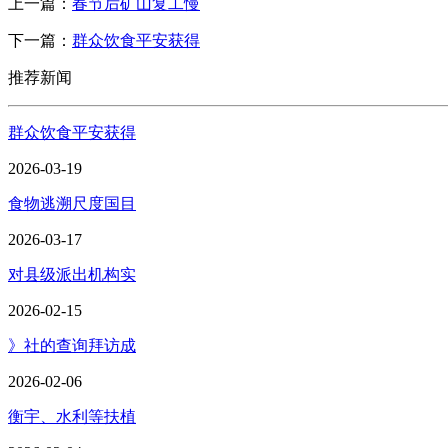
上一篇：
春节后矿山复工慢
下一篇：
群众饮食平安获得
推荐新闻
群众饮食平安获得
2026-03-19
食物逃溯尺度国目
2026-03-17
对县级派出机构实
2026-02-15
》社的查询拜访成
2026-02-06
衡宇、水利等扶植