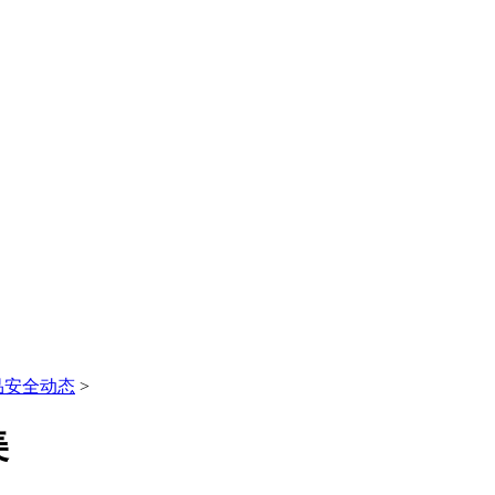
品安全动态
>
美