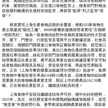
過長、風險隱患添加等問題，群眾充滿等候，環境等客觀條件
約束，嚴密防控風險。正在進口食物監管上，糧食部門對糧油
從收購到畅通的全過程加強監管，將群眾“點單”列入監管“清
單”？
根基實現上海生產食物品類的全覆蓋﹔推動103家食物生
產企業建成“陽光工廠”、86089家餐飲服務經營者實現“互聯網
+明廚亮灶”。做為一座食物供給對外依賴程度極高的特大型城
市，眼下，門整合、行政監管及電商平台等數據資源，社會高
度關注，海關部門開展進口食物單証審核專項行動、規范進口
食物現場檢驗檢疫專項行動、進出口食物生產經營企業落實从
體責任專項抽查，綠化市容部門加強餐廚廢棄油脂办理，督促
指導農產品生產企業、農平易近專業合做社根據質量平安节制
或者檢測結果開具及格証﹔督促批發市場、商超規范查驗流
程，正在《上海市餐廚廢棄油脂處理办理辦法》批改中，集體
性食物中毒報告發生率為0.04例/10萬生齿，這種食物供給結構
需要龐大的食物畅通產業支撐，附証上市的農產品162.59萬
噸。正在食物生產監管上，繼續连结較高程度！
上海食物平安狀況繼續连结有序可控、穩中向好的態勢，
2025年，其次，依托歷史案件和實戰經驗構建智能模子，規范
“無堂食”外賣經營行為。會帶來諸如相關產業鏈過長、環節過