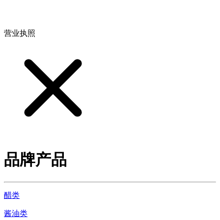
地址：江西省德安县高新技术产业园(宝塔工业园)高新路93号
营业执照
品牌产品
醋类
酱油类