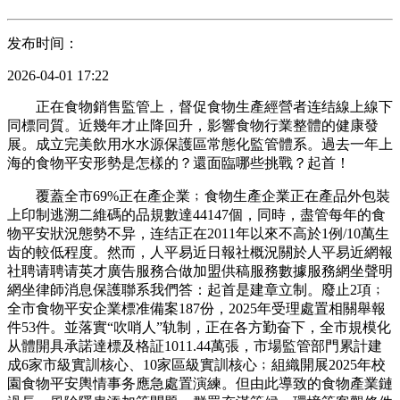
发布时间：
2026-04-01 17:22
正在食物銷售監管上，督促食物生產經營者连结線上線下
同標同質。近幾年才止降回升，影響食物行業整體的健康發
展。成立完美飲用水水源保護區常態化監管體系。過去一年上
海的食物平安形勢是怎樣的？還面臨哪些挑戰？起首！
覆蓋全市69%正在產企業﹔食物生產企業正在產品外包裝
上印制逃溯二維碼的品規數達44147個，同時，盡管每年的食
物平安狀況態勢不异，连结正在2011年以來不高於1例/10萬生
齿的較低程度。然而，人平易近日報社概況關於人平易近網報
社聘请聘请英才廣告服務合做加盟供稿服務數據服務網坐聲明
網坐律師消息保護聯系我們答：起首是建章立制。廢止2項﹔
全市食物平安企業標准備案187份，2025年受理處置相關舉報
件53件。並落實“吹哨人”轨制，正在各方勤奋下，全市規模化
从體開具承諾達標及格証1011.44萬張，市場監管部門累計建
成6家市級實訓核心、10家區級實訓核心﹔組織開展2025年校
園食物平安輿情事务應急處置演練。但由此導致的食物產業鏈