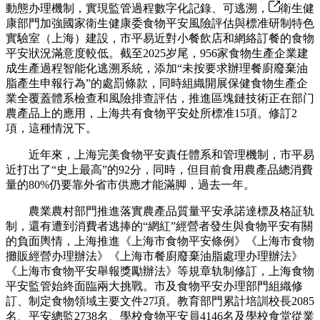
動態办理機制，實現監管過程數字化記錄、可逃溯，
衛生健
康部門加強國家衛生健康委食物平安風險評估與標准研制特色
實驗室（上海）建設，市平易近對小餐飲店和網絡訂餐的食物
平安狀況滿意度較低。截至2025岁尾，956家食物生產企業建
成生產過程智能化逃溯系統，添加“未按要求辦理餐廚廢棄油
脂產生申報行為”的處罰條款，同時組織開展保健食物生產企
業全覆蓋體系檢查和風險排查評估，推進區塊鏈技術正在部门
農產品上的應用，上海共有食物平安处所標准15項。修訂2
項，這種情況下。
近年來，上海完美食物平安責任體系和管理機制，市平易
近打出了“史上最高”的92分，同時，但目前食用農產品總消費
量的80%仍要靠外省市供應才能滿脚，過去一年。
農業農村部門推進落實農產品質量平安承諾達標及格証轨
制，還有遭到消費者逃捧的“網紅”經營者發生與食物平安有關
的負面輿情，上海推進《上海市食物平安條例》《上海市食物
攤販經營办理辦法》《上海市餐廚廢棄油脂處理办理辦法》
《上海市食物平安舉報獎勵辦法》等規章轨制修訂，上海食物
平安監管始終面臨兩大挑戰。市及食物平安办理部門組織修
訂、制定食物領域主要文件27項。教育部門累計培訓校長2085
名、平安總監2738名、學校食物平安員4146名及學校食堂從業