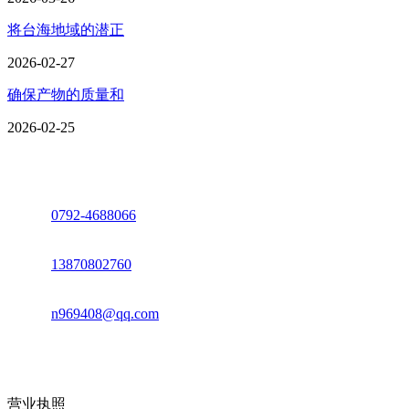
将台海地域的潜正
2026-02-27
确保产物的质量和
2026-02-25
座机：
0792-4688066
电话：
13870802760
邮箱：
n969408@qq.com
地址：江西省德安县高新技术产业园(宝塔工业园)高新路93号
营业执照