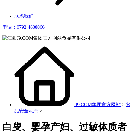
联系我们
电话：0792-4688066
J9.COM集团官方网站
>
食
品安全动态
>
白叟、婴孕产妇、过敏体质者