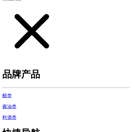
品牌产品
醋类
酱油类
料酒类