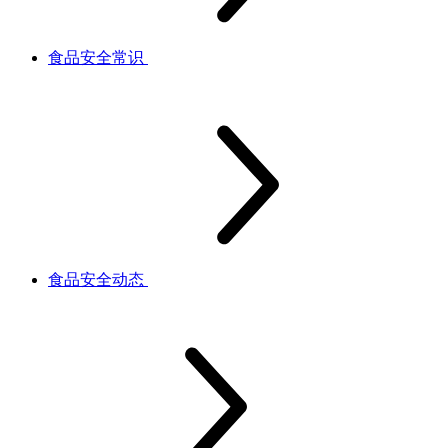
食品安全常识
食品安全动态