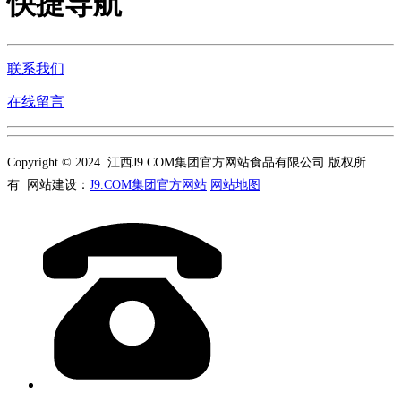
快捷导航
联系我们
在线留言
Copyright © 2024 江西J9.COM集团官方网站食品有限公司 版权所
有 网站建设：
J9.COM集团官方网站
网站地图